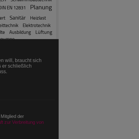
Planung
DIN EN 12831
Sanitär
ert
Heizlast
ittechnik
Elektrotechnik
Lüftung
lte
Ausbildung
pumpe
 Newsletter Anmeldung)
 will, braucht sich
 er schließlich
uss.
äge
rtikel
ni (nach IVW)
ions im Juni (nach IVW)
 Mitglied der
t zur Verbreitung von
)