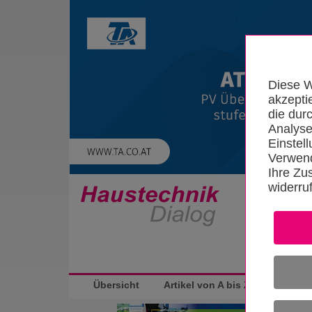
Diese W
akzepti
die dur
Analyse
Einstel
Verwend
Ihre Zu
widerru
Startseite
Übersicht
Artikel von A bis Z