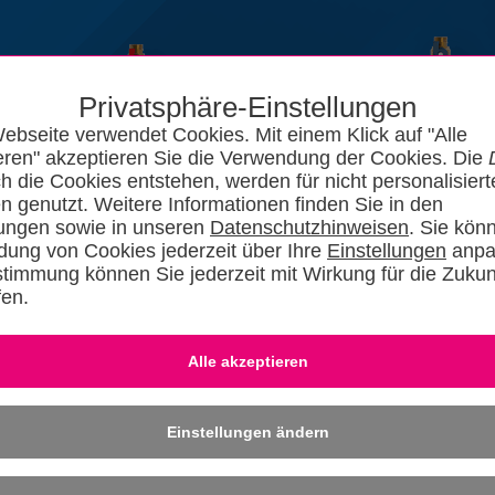
Privatsphäre-Einstellungen
ebseite verwendet Cookies. Mit einem Klick auf "Alle
eren" akzeptieren Sie die Verwendung der Cookies. Die
ch die Cookies entstehen, werden für nicht personalisiert
n genutzt. Weitere Informationen finden Sie in den
lungen sowie in unseren
Datenschutzhinweisen
. Sie kön
ung von Cookies jederzeit über Ihre
Einstellungen
anpa
stimmung können Sie jederzeit mit Wirkung für die Zukun
fen.
News
Kataloge
Forum
SHKszene
Jobs
SHKvideo
SHKwisse
Eingeloggt bleiben
-
Dafü
» REGISTRIER
Einstellungen ändern