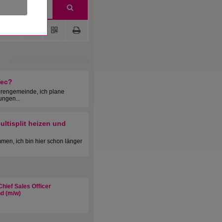
Tec?
orengemeinde, ich plane
ungen...
ltisplit heizen und
men, ich bin hier schon länger
hief Sales Officer
d (m/w)