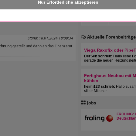
 erhalten!
Aktuelle Forenbeiträge
Stand: 18.01.2024 18:09:34
hnung gestellt und dann an das Finanzamt
Viega Raxofix oder Pipe
DerSeb schrieb:
Hallo liebe F
gerade die neuen Heizungsleit
Fertighaus Neubau mit Mu
kühlen
heimi123 schrieb:
Hallo zusam
stiller Mitleser...
Jobs
FRÖLING: C
Deutschlan