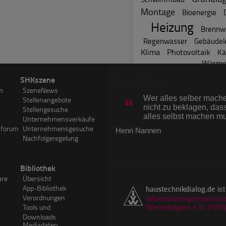
Montage
Bioenergie
Heizung
Brennw
Regenwasser
Gebäudele
Klima
Photovoltaik
Kä
Wärme
Website-Statistik
SHKszene
Zitat des Tages
m
SzeneNews
26.439
News
(Zur
Wer alles selber machen
Stellenangebote
7.201
Hersteller
nicht zu beklagen, dass
Stellengesuche
70.311
Experten
alles selbst machen m
Unternehmensverkäufe
3.824.320
Forumsbeitr
sforum
Unternehmensgesuche
Henri Nannen
3.612
SHKwissen-A
Nachfolgeregelung
750.129
Visits im Ju
1.263.537
PageImpress
Bibliothek
are
Übersicht
App-Bibliothek
haustechnikdialog.de
ist
Verordnungen
Informationsgemeinschaf
Tools und
Werbeträgern e.V. (IVW
Downloads
Mediadaten