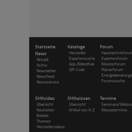
Startseite
Kataloge
Forum
News
Hersteller
Haustechnikforu
Expertensuche
Expertenforum
Aktuell
App-Bibliothek
Meisterforum
Archiv
QR-Code
Planerforum
Newsletter
Energieberatung
Newsfeed
Forumssuche
Newsservice
SHKvideo
SHKwissen
Termine
Übersicht
Übersicht
Seminare/Webin
Neuheiten
Artikel von A-Z
Messetermine
Beliebt
Themen
Herstellervideos