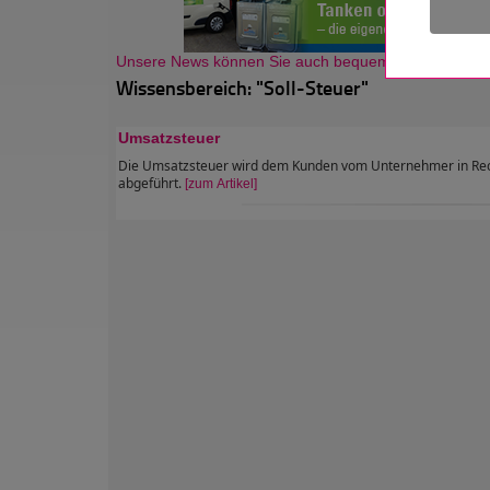
Unsere News können Sie auch bequem als Newsletter
Wissensbereich: "Soll-Steuer"
Umsatzsteuer
Die Umsatzsteuer wird dem Kunden vom Unternehmer in Rec
abgeführt.
[zum Artikel]