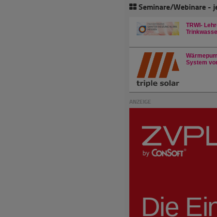
Seminare/Webinare - j
TRWI- Lehr
Trinkwasser
Wärmepump
System von
ANZEIGE