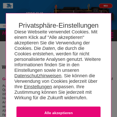
Privatsphäre-Einstellungen
Diese Webseite verwendet Cookies. Mit
Forum
einem Klick auf "Alle akzeptieren"
akzeptieren Sie die Verwendung der
Cookies. Die
Daten
, die durch die
Cookies entstehen, werden für nicht
personalisierte Analysen genutzt. Weitere
Informationen finden Sie in den
Wissensbereich: "Schneidkluppe"
Einstellungen sowie in unseren
Datenschutzhinweisen
. Sie können die
Stand: 20.09.2021 21:26:08
Gewindeschneiden
Verwendung von Cookies jederzeit über
Auch wenn das Pressen, Stecken und
Ihre
Einstellungen
anpassen. Ihre
Quetschen immer häufiger angewendet wird,
Zustimmung können Sie jederzeit mit
ist das Rohrgewindeschneiden für
Wirkung für die Zukunft widerrufen.
Heizungsbauer, Servicemonteure und
Anlagenbauer in der Industrie immer noch eine
wichtige Arbeitstechnik. Besonders im
Altbestand von Gebäuden und bei Nah- und
Fernwärmeanlagen gibt es noch