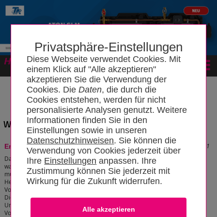
Privatsphäre-Einstellungen
Diese Webseite verwendet Cookies. Mit
Forum
einem Klick auf "Alle akzeptieren"
akzeptieren Sie die Verwendung der
Cookies. Die
Daten
, die durch die
Cookies entstehen, werden für nicht
personalisierte Analysen genutzt. Weitere
Informationen finden Sie in den
Wissensbereich: "Wassergefährdende Flüssigkeit"
Einstellungen sowie in unseren
Datenschutzhinweisen
. Sie können die
Stand: 21.02.2023 19:47:01
Entsorgung eines Heizöltanks
Verwendung von Cookies jederzeit über
Da es sich bei Heizöl um einen
Ihre
Einstellungen
anpassen. Ihre
wassergefährdende Flüssigkeit handelt,
Zustimmung können Sie jederzeit mit
müssen Verbraucher beim
Wirkung für die Zukunft widerrufen.
Heizöltankentsorgen eine Reihe von
Vorschriften und Gesetzen berücksichtigen.
Diese sollen sicherstellen, dass eine folgenschwere Kontamination der
Umwelt in jedem Fall ausgeschlossen wird. Relevant sind dabei die
Vorschriften des Wasserhaushaltsgesetzes (WHG) und die Anforderungen