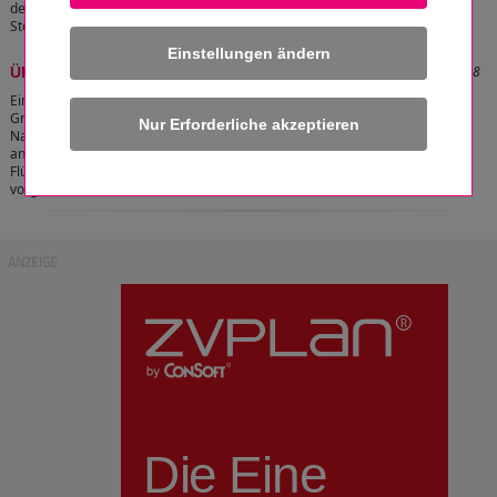
der "Verordnung über Anlagen zum Umgang mit wassergefährdenden
Stoffen" (VAwS).
[zum Artikel]
Einstellungen ändern
Stand: 05.06.2017 20:57:58
Überfüllsicherung
Eine Überfüllsicherung besteht aus einem
Grenzwertgeber und einer Abfüllsicherung.
Nach dem Wasserhaushaltsgesetz (WHG) sind
an Behältern für wassergefährdende
Flüssigkeiten Überfüllsicherungen
vorgeschrieben.
[zum Artikel]
ANZEIGE