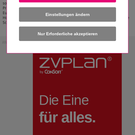
sogenannten Lanthanoiden (Lanthan, Cer,
Praseodym, Neodym, Promethium, Samarium,
Europium, Gadolinium, Terbium, Dysprosium,
Einstellungen ändern
Holmium, Erbium, Thulium, Ytterbium, Lutetium) sowie die beiden Elemente
Scandium und Yttrium bezeichnet.
[zum Artikel]
ANZEIGE