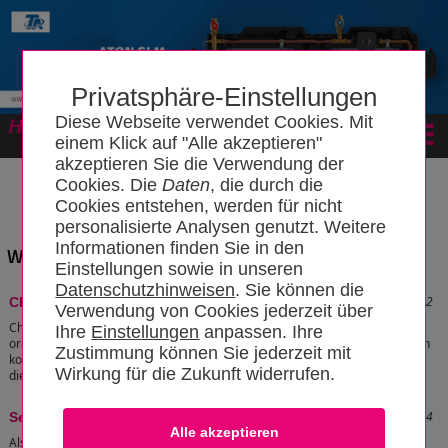
Privatsphäre-Einstellungen
Diese Webseite verwendet Cookies. Mit
Forum
einem Klick auf "Alle akzeptieren"
akzeptieren Sie die Verwendung der
Cookies. Die
Daten
, die durch die
Cookies entstehen, werden für nicht
personalisierte Analysen genutzt. Weitere
Informationen finden Sie in den
Wissensbereich: "Element"
Einstellungen sowie in unseren
Datenschutzhinweisen
. Sie können die
Stand: 14.03.2026 10:04:12
Chlor
Verwendung von Cookies jederzeit über
Chlor Cl2 ist eines der reaktivsten Elemente. Es kann mit reduzierenden,
Ihre
Einstellungen
anpassen. Ihre
organischen und alkalischen Stoffen heftig reagieren. Chlorlösungen wirken
Zustimmung können Sie jederzeit mit
korrosiv und reagieren mit nahezu allen Metallen unter Entzündung, wenn
Wirkung für die Zukunft widerrufen.
diese fein verteilt sind.
[zum Artikel]
Stand: 07.04.2026 22:39:04
Seltene Erden
Als Seltene Erden werden die Gruppe der