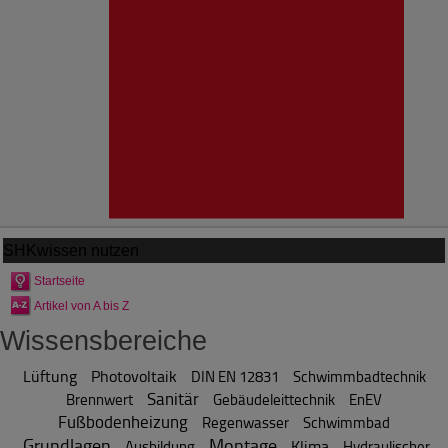
SHKwissen
nutzen
Startseite
Artikel von A bis Z
Wissensbereiche
Lüftung
Photovoltaik
DIN EN 12831
Schwimmbadtechnik
Sanitär
Brennwert
Gebäudeleittechnik
EnEV
Fußbodenheizung
Regenwasser
Schwimmbad
Grundlagen
Montage
Klima
Ausbildung
Hydraulischer