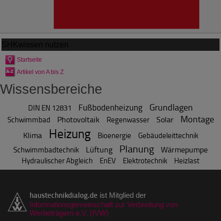
SHKwissen
nutzen
Startseite
Artikel von A bis Z
Wissensbereiche
Grundlagen
Fußbodenheizung
DIN EN 12831
Montage
Photovoltaik
Solar
Schwimmbad
Regenwasser
Heizung
Klima
Bioenergie
Gebäudeleittechnik
Planung
Lüftung
Wärmepumpe
Schwimmbadtechnik
Hydraulischer Abgleich
EnEV
Elektrotechnik
Heizlast
haustechnikdialog.de
ist Mitglied der
Informationsgemeinschaft zur Verbreitung von
Werbeträgern e.V. (IVW)