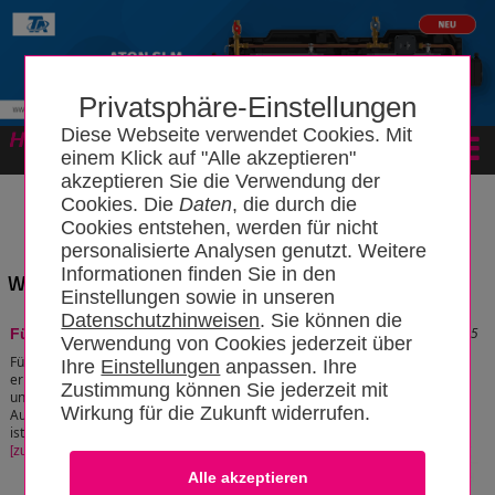
Privatsphäre-Einstellungen
Diese Webseite verwendet Cookies. Mit
Forum
einem Klick auf "Alle akzeptieren"
akzeptieren Sie die Verwendung der
Cookies. Die
Daten
, die durch die
Cookies entstehen, werden für nicht
personalisierte Analysen genutzt. Weitere
Informationen finden Sie in den
Wissensbereich: "Füllarmatur"
Einstellungen sowie in unseren
Datenschutzhinweisen
. Sie können die
Stand: 17.01.2026 08:59:15
Fülleinrichtung
Verwendung von Cookies jederzeit über
Fülleinrichtungen (Heizungsnachspeisung)
Ihre
Einstellungen
anpassen. Ihre
erleichtern die genaue Druckhaltung in offenen
Zustimmung können Sie jederzeit mit
und geschlossenen Heiz- und Kühlsystemen.
Wirkung für die Zukunft widerrufen.
Auch eine langsame Befüllung dieser Anlagen
ist durch die Einrichtungen gewährleistet.
[zum Artikel]