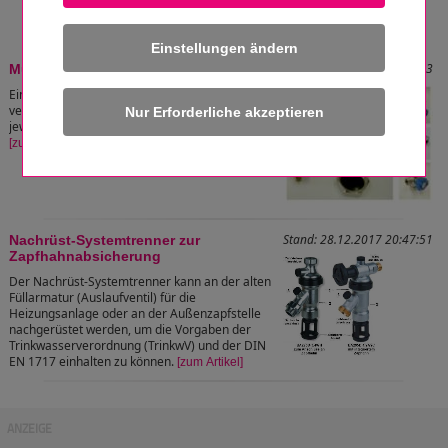
Einstellungen ändern
Stand: 05.04.2026 10:03:13
Multifunktionshahn
Ein Multifunktionshahn ersetzt viele
verschiedene Einzelbauteile und ist für die
jeweiligen Funktionen besonders geeignet.
[zum Artikel]
Stand: 28.12.2017 20:47:51
Nachrüst-Systemtrenner zur
Zapfhahnabsicherung
Der Nachrüst-Systemtrenner kann an der alten
Füllarmatur (Auslaufventil) für die
Heizungsanlage oder an der Außenzapfstelle
nachgerüstet werden, um die Vorgaben der
Trinkwasserverordnung (TrinkwV) und der DIN
EN 1717 einhalten zu können.
[zum Artikel]
ANZEIGE