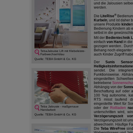
und die Jalousien selbe
werden.
®
Die
LiteRise
Bedienung
Kurbeln
, und ist daher 
unsere Produkte
kinder
Bedienung Kindern ab e
selbst in die gewünschte
Mit der
Bedientechnik L
einfach
von Hand
in di
gezogen werden.. Durch
Behang noch eleganter u
TebaJalouise Lift mit Klebeleiste-
auch Kinder Zugriff hab
Farbwechsel-blau
Quelle: TEBA GmbH & Co. KG
Der
Sunis Sens
Helligkeitsinformation
sendet. Die integrie
Funktionsweise. Abhän
eingestellten Schwellw
betriebene
Sonnenschu
Abhängig von der
Sonne
Beschattung auf oder a
100 %ig autonome, kab
RTS misst laufend die
eingestellte Wert für S
Teba Jalousie - maßgenaue
oder der
Rollladen
na
Handarbeit
unterschritten wird, wi
Quelle: TEBA GmbH & Co. KG
Verzögerungszeit v
Verzögerungszeit ist um
abwechseln. Häufige F
Die
Teba WireFree
sind
Wabenplissees und Jalo