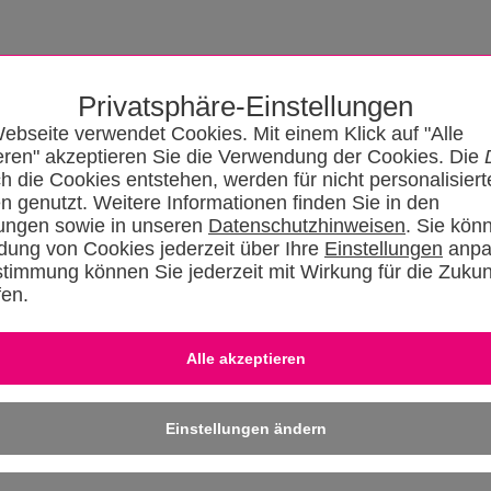
Privatsphäre-Einstellungen
ebseite verwendet Cookies. Mit einem Klick auf "Alle
eren" akzeptieren Sie die Verwendung der Cookies. Die
ch die Cookies entstehen, werden für nicht personalisiert
n genutzt. Weitere Informationen finden Sie in den
lungen sowie in unseren
Datenschutzhinweisen
. Sie kön
ung von Cookies jederzeit über Ihre
Einstellungen
anpa
stimmung können Sie jederzeit mit Wirkung für die Zukun
fen.
News
Kataloge
Forum
SHKszene
Jobs
SHKvideo
SHKwisse
Eingeloggt bleiben
-
Dafü
» REGISTRIER
Einstellungen ändern