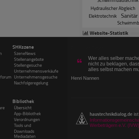
Schwimmbadtechnik
Hydraulischer Abgleich
Sanitär
Elektrotechnik
Schwimmb
Website-Statistik
26.443
News
(Zur
SHKszene
Zitat des Tages
7.201
Hersteller
m
SzeneNews
70.311
Experten
Wer alles selber machen
Stellenangebote
3.824.354
Forumsbeitr
nicht zu beklagen, dass
Stellengesuche
3.612
SHKwissen-A
alles selbst machen m
Unternehmensverkäufe
750.129
Visits im Ju
sforum
Unternehmensgesuche
Henri Nannen
1.263.537
PageImpress
Nachfolgeregelung
Bibliothek
are
Übersicht
App-Bibliothek
haustechnikdialog.de
ist
Verordnungen
Informationsgemeinschaf
Tools und
Werbeträgern e.V. (IVW
Downloads
Mediadaten