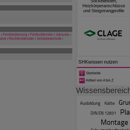
Sockelleisten,
Heizkörperanschlüsse
und Steigstrangprofile
g
Fernbedienung
Fünfeckfenster
Jalousie
/
/
/
/
Hand
Rechteckfenster
Schiebetechnik
/
/
/
SHKwissen
nutzen
Startseite
Artikel von A bis Z
Wissensbereic
Gru
Kälte
Ausbildung
Pl
DIN EN 12831
Montage