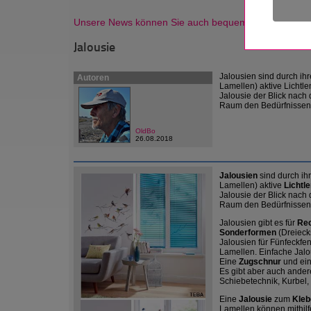
Unsere News können Sie auch bequem als Newsletter
Jalousie
Jalousien sind durch ihr
Autoren
Lamellen) aktive Lichtl
Jalousie der Blick nach 
Raum den Bedürfnissen
OldBo
26.08.2018
Jalousien
sind durch ih
Lamellen) aktive
Lichtl
Jalousie der Blick nach 
Raum den Bedürfnissen
Jalousien gibt es für
Rec
Sonderformen
(Dreieck
Jalousien für Fünfeckfen
Lamellen. Einfache Jal
Eine
Zugschnur
und ei
Es gibt aber auch ander
Schiebetechnik, Kurbel,
Eine
Jalousie
zum
Kleb
Lamellen können mithil