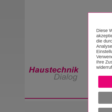
Diese W
akzepti
die dur
Analyse
Einstel
Verwend
Ihre Zu
widerru
Startseite