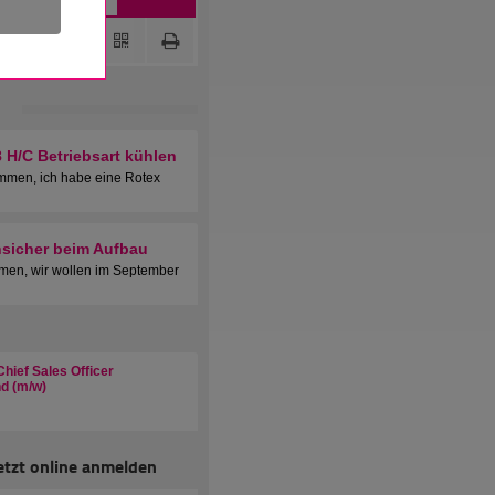
H/C Betriebsart kühlen
mmen, ich habe eine Rotex
nsicher beim Aufbau
en, wir wollen im September
hief Sales Officer
d (m/w)
etzt online anmelden