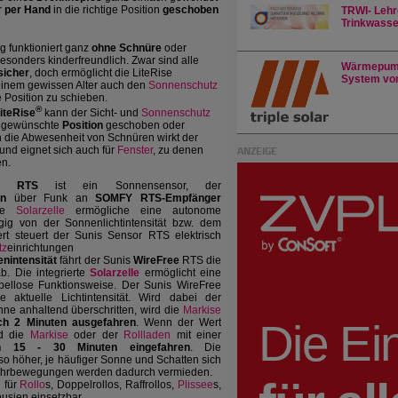
r
per Hand
in die richtige Position
geschoben
TRWI- Lehr
Trinkwasser
 funktioniert ganz
ohne Schnüre
oder
besonders kinderfreundlich. Zwar sind alle
Wärmepump
sicher
, doch ermöglicht die LiteRise
System von
inem gewissen Alter auch den
Sonnenschutz
 Position zu schieben.
®
iteRise
kann der Sicht- und
Sonnenschutz
e gewünschte
Position
geschoben oder
 die Abwesenheit von Schnüren wirkt der
ANZEIGE
nd eignet sich auch für
Fenster
, zu denen
en.
or RTS
ist ein Sonnensensor, der
en
über Funk an
SOMFY RTS-Empfänger
rte
Solarzelle
ermögliche eine autonome
gig von der Sonnenlichtintensität bzw. dem
ert steuert der Sunis Sensor RTS elektrisch
tz
einrichtungen
nintensität
fährt der Sunis
WireFree
RTS die
b. Die integrierte
Solarzelle
ermöglicht eine
ellose Funktionsweise. Der Sunis WireFree
 aktuelle Lichtintensität. Wird dabei der
onne anhaltend überschritten, wird die
Markise
ch 2 Minuten ausgefahren
. Wenn der Wert
rd die
Markise
oder der
Rollladen
mit einer
on 15 - 30 Minuten eingefahren
. Die
so höher, je häufiger Sonne und Schatten sich
ahrbewegungen werden dadurch vermieden.
 für
Rollo
s, Doppelrollos, Raffrollos,
Plissee
s,
usien einsetzbar.