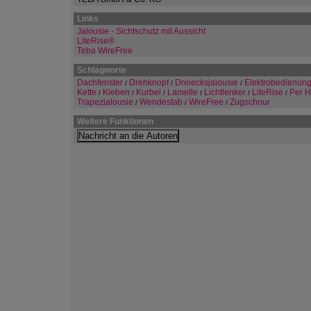
Links
Jalousie - Sichtschutz mit Aussicht
LiteRise®
Teba WireFree
Schlagworte
Dachfenster
Drehknopf
Dreiecksjalousie
Elektrobedienun
/
/
/
Kette
Kleben
Kurbel
Lamelle
Lichtlenker
LiteRise
Per 
/
/
/
/
/
/
Trapezjalousie
Wendestab
WireFree
Zugschnur
/
/
/
Weitere Funktionen