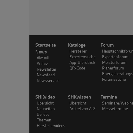
Startseite
Kataloge
Forum
News
Hersteller
Haustechnikforu
Expertensuche
Expertenforum
Aktuell
App-Bibliothek
Meisterforum
Archiv
QR-Code
Planerforum
Newsletter
Energieberatung
Newsfeed
Forumssuche
Newsservice
SHKvideo
SHKwissen
Termine
Übersicht
Übersicht
Seminare/Webin
Neuheiten
Artikel von A-Z
Messetermine
Beliebt
Themen
Herstellervideos