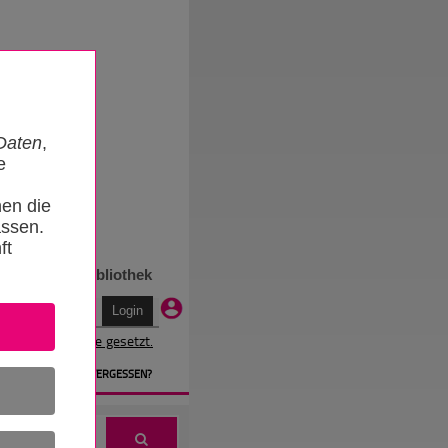
Daten
,
e
nen die
ssen.
ft
n
Termine
Bibliothek
r wird ein Cookie gesetzt.
EN
» PASSWORT VERGESSEN?