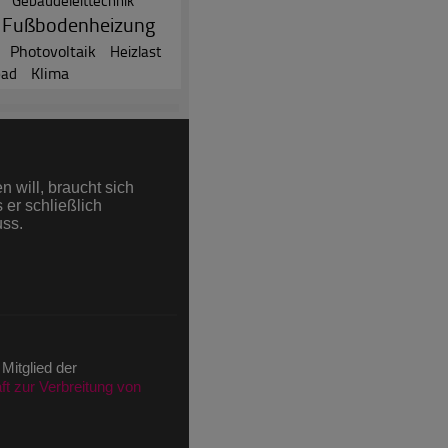
Gebäudeleittechnik
Fußbodenheizung
Photovoltaik
Heizlast
Klima
ad
 Newsletter Anmeldung)
 will, braucht sich
äge
 er schließlich
rtikel
uss.
ni (nach IVW)
ions im Juni (nach IVW)
 Mitglied der
t zur Verbreitung von
)