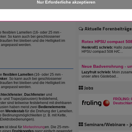
 erhalten!
2926
Aktuelle Forenbeiträge
e flexiblen Lamellen (16- oder 25 mm -
enker. So kann auch bei geschlossener
draußen frei bleiben und die Helligkeit im
Rotex HPSU compact 508 
 angepasst werden.
Henkro01 schrieb:
Hallo zusa
HPSU compact 508 H/C...
Neue Badverrohrung - u
Lazyfruit schrieb:
Moin zusamm
re
flexiblen Lamellen
(16- oder 25 mm -
unser altes Gästebad...
enker
. So kann auch bei geschlossener
draußen frei bleiben und die Helligkeit im
Jobs
 angepasst werden.
hteckfenster
,
Dachfenster
und
s- und Trapezjalousien) feststehend,
FRÖLING: C
ster sind teilweise feststehend mit drehbaren
Deutschlan
ousien haben meist zwei
Bedienelemente
.
nen
Wendestab
für die Drehung der Lamellen.
e Bedinungsmöglichkeiten (z. B. mit Kette,
 Elektrobedienungen).
Seminare/Webinare - j
en
ist ideal für
Mietwohnung
en. Die 25-mm-
fe eines
Drehknopfes
ganz einfach gewendet