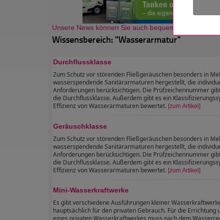
Unsere News können Sie auch bequem als Newsletter
Wissensbereich: "Wasserarmatur"
Durchflussklasse
Zum Schutz vor störenden Fließgeräuschen besonders in Me
wasserspendende Sanitärarmaturen hergestellt, die individue
Anforderungen berücksichtigen. Die Prüfzeichennummer gibt
die Durchflussklasse. Außerdem gibt es ein Klassifizierungs
Effizienz von Wasserarmaturen bewertet.
[zum Artikel]
Geräuschklasse
Zum Schutz vor störenden Fließgeräuschen besonders in Me
wasserspendende Sanitärarmaturen hergestellt, die individue
Anforderungen berücksichtigen. Die Prüfzeichennummer gibt
die Durchflussklasse. Außerdem gibt es ein Klassifizierungs
Effizienz von Wasserarmaturen bewertet.
[zum Artikel]
Mini-Wasserkraftwerke
Es gibt verschiedene Ausführungen kleiner Wasserkraftwerk
hauptsächlich für den privaten Gebrauch. Für die Errichtung
eines privaten Wasserkraftwerkes muss nach dem Wasserrec