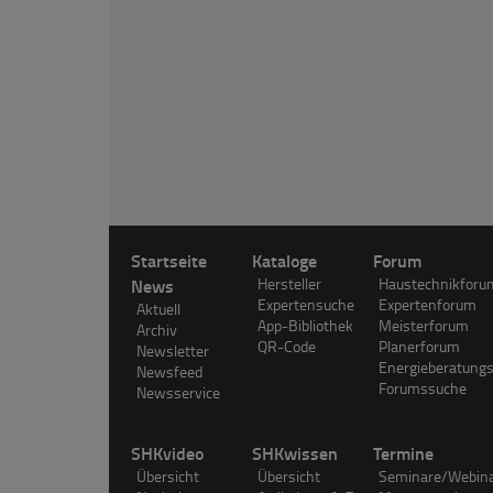
Startseite
Kataloge
Forum
News
Hersteller
Haustechnikforu
Expertensuche
Expertenforum
Aktuell
App-Bibliothek
Meisterforum
Archiv
QR-Code
Planerforum
Newsletter
Energieberatung
Newsfeed
Forumssuche
Newsservice
SHKvideo
SHKwissen
Termine
Übersicht
Übersicht
Seminare/Webin