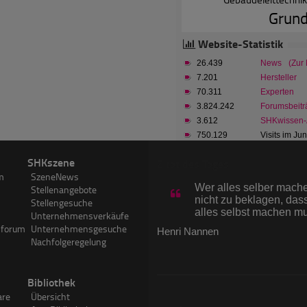
Grund
Website-Statistik
26.439
News
(Zur
7.201
Hersteller
70.311
Experten
3.824.242
Forumsbeitr
3.612
SHKwissen-A
750.129
Visits im Ju
1.263.537
PageImpress
SHKszene
Zitat des Tages
m
SzeneNews
Wer alles selber machen
Stellenangebote
nicht zu beklagen, dass
Stellengesuche
alles selbst machen m
Unternehmensverkäufe
sforum
Unternehmensgesuche
Henri Nannen
Nachfolgeregelung
Bibliothek
are
Übersicht