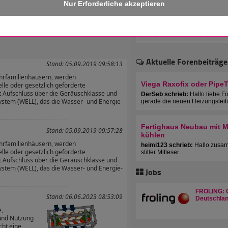
 erhalten!
Aktuelle Forenbeiträge
Stand: 05.09.2019 09:58:13
hrfamilienhäusern, werden
Viega Raxofix oder Pipe
lle oder gesetzlich geforderte
 Aufschluss über die Geräuschklasse und
DerSeb schrieb:
Hallo liebe F
system (WELL), das die Wasser- und Energie-
gerade die neuen Heizungsleit
Fertighaus Neubau mit Mu
Stand: 05.09.2019 09:57:28
kühlen
hrfamilienhäusern, werden
heimi123 schrieb:
Hallo zusam
lle oder gesetzlich geforderte
stiller Mitleser...
 Aufschluss über die Geräuschklasse und
system (WELL), das die Wasser- und Energie-
Jobs
FRÖLING: C
Stand: 06.06.2023 08:53:09
Deutschlan
e,
 und Nutzung
ht eine