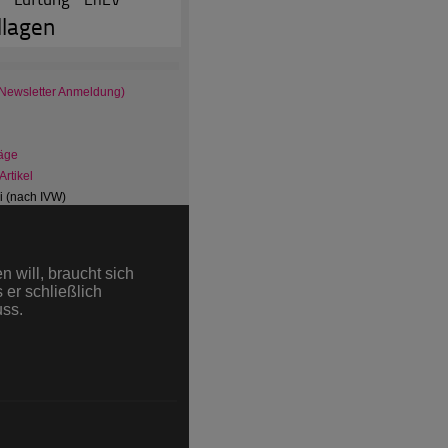
lagen
 Newsletter Anmeldung)
äge
rtikel
ni (nach IVW)
ions im Juni (nach IVW)
 will, braucht sich
 er schließlich
uss.