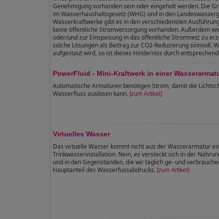
Genehmigung vorhanden sein oder eingeholt werden. Die Gr
im Wasserhaushaltsgesetz (WHG) und in den Landeswasserg
Wasserkraftwerke gibt es in den verschiedensten Ausführunge
keine öffentliche Stromversorgung vorhanden. Außerdem w
oder/und zur Einspeisung in das öffentliche Stromnetz zu erz
solche Lösungen als Beitrag zur CO2-Reduzierung sinnvoll. W
aufgestaut wird, so ist dieses Hinderniss durch entspreche
PowerFluid - Mini-Kraftwerk in einer Wasserarmat
Automatische Armaturen benötigen Strom, damit die Lichtsc
Wasserfluss auslösen kann.
[zum Artikel]
Virtuelles Wasser
Das virtuelle Wasser kommt nicht aus der Wasserarmatur ei
Trinkwasserinstallation. Nein, es versteckt sich in der Nahrun
und in den Gegenständen, die wir täglich ge- und verbrauchen
Hauptanteil des Wasserfussabdrucks.
[zum Artikel]