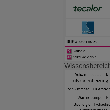
SHKwissen
nutzen
Startseite
Artikel von A bis Z
Wissensbereic
Schwimmbadtechnik
Fußbodenheizung
Schwimmbad
Elektrotec
Wärmepumpe
Kl
Bioenergie
Hydraulisc
Gebäudeleittechnik