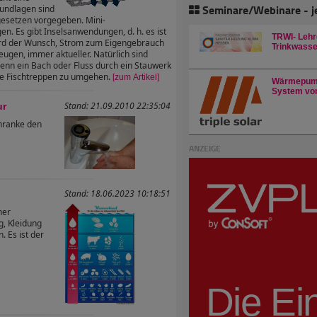
Seminare/Webinare - j
undlagen sind
esetzen vorgegeben. Mini-
n. Es gibt Inselsanwendungen, d. h. es ist
TRWI- Lehr
ird der Wunsch, Strom zum Eigengebrauch
Trinkwasser
eugen, immer aktueller. Natürlich sind
enn ein Bach oder Fluss durch ein Stauwerk
nde Fischtreppen zu umgehen.
[zum Artikel]
Wärmepump
System von
Stand: 21.09.2010 22:35:04
ur
hranke den
ANZEIGE
Stand: 18.06.2023 10:18:51
ner
g, Kleidung
. Es ist der