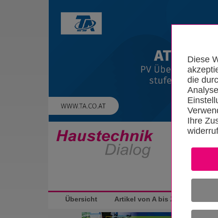
Diese W
akzepti
die dur
Analyse
Einstel
Verwend
Ihre Zu
widerru
Startseite
Übersicht
Artikel von A bis Z