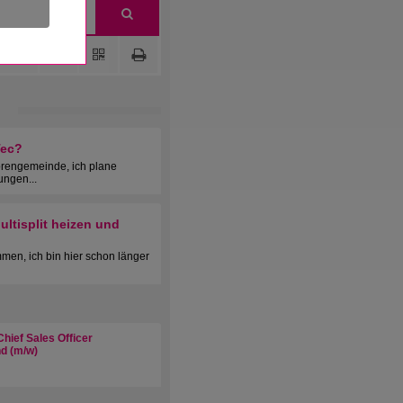
Tec?
orengemeinde, ich plane
ungen...
ltisplit heizen und
men, ich bin hier schon länger
hief Sales Officer
d (m/w)