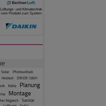
Lüftungs- und Klimatechnik
vom Produkt zum System
he
Solar
Photovoltaik
Heizlast
DIN EN 12831
Planung
Kälte
hnik
Montage
ima
Sanitär
her Abgleich
Lüftung
EnEV