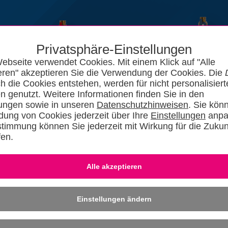
Privatsphäre-Einstellungen
ebseite verwendet Cookies. Mit einem Klick auf "Alle
eren" akzeptieren Sie die Verwendung der Cookies. Die
ch die Cookies entstehen, werden für nicht personalisiert
n genutzt. Weitere Informationen finden Sie in den
lungen sowie in unseren
Datenschutzhinweisen
. Sie kön
ung von Cookies jederzeit über Ihre
Einstellungen
anpa
stimmung können Sie jederzeit mit Wirkung für die Zukun
fen.
News
Kataloge
Forum
SHKszene
Jobs
SHKvideo
SHKwisse
Eingeloggt bleiben
-
Dafü
» REGISTRIER
Einstellungen ändern