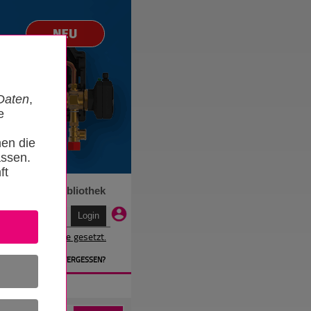
Daten
,
e
nen die
ssen.
ft
n
Termine
Bibliothek
r wird ein Cookie gesetzt.
EN
» PASSWORT VERGESSEN?