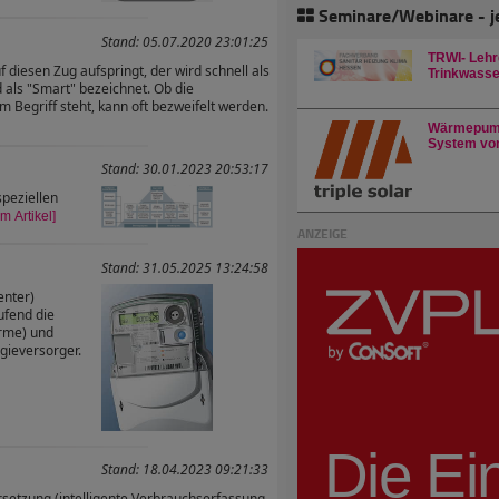
Seminare/Webinare - j
Stand: 05.07.2020 23:01:25
TRWI- Lehr
f diesen Zug aufspringt, der wird schnell als
Trinkwasser
d als "Smart" bezeichnet. Ob die
m Begriff steht, kann oft bezweifelt werden.
Wärmepump
System von
Stand: 30.01.2023 20:53:17
speziellen
m Artikel]
ANZEIGE
Stand: 31.05.2025 13:24:58
enter)
ufend die
rme) und
gieversorger.
Stand: 18.04.2023 09:21:33
rsetzung (intelligente Verbrauchserfassung