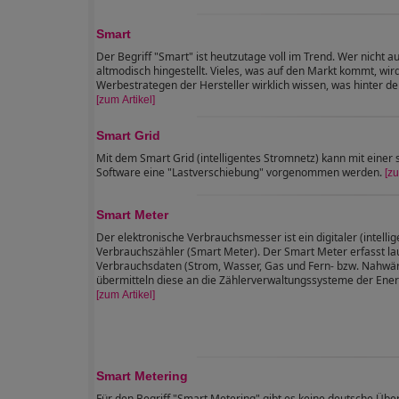
Smart
Der Begriff "Smart" ist heutzutage voll im Trend. Wer nicht au
altmodisch hingestellt. Vieles, was auf den Markt kommt, wir
Werbestrategen der Hersteller wirklich wissen, was hinter de
[zum Artikel]
Smart Grid
Mit dem Smart Grid (intelligentes Stromnetz) kann mit einer 
Software eine "Lastverschiebung" vorgenommen werden.
[zu
Smart Meter
Der elektronische Verbrauchsmesser ist ein digitaler (intellig
Verbrauchszähler (Smart Meter). Der Smart Meter erfasst la
Verbrauchsdaten (Strom, Wasser, Gas und Fern- bzw. Nahwä
übermitteln diese an die Zählerverwaltungssysteme der Ener
[zum Artikel]
Smart Metering
Für den Begriff "Smart Metering" gibt es keine deutsche Übe