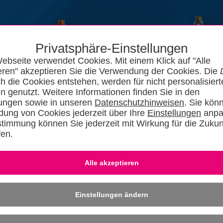
Privatsphäre-Einstellungen
ebseite verwendet Cookies. Mit einem Klick auf "Alle
eren" akzeptieren Sie die Verwendung der Cookies. Die
ch die Cookies entstehen, werden für nicht personalisiert
n genutzt. Weitere Informationen finden Sie in den
lungen sowie in unseren
Datenschutzhinweisen
. Sie kön
ung von Cookies jederzeit über Ihre
Einstellungen
anpa
stimmung können Sie jederzeit mit Wirkung für die Zukun
fen.
News
Kataloge
Forum
SHKszene
Jobs
SHKvideo
SHKwisse
Eingeloggt bleiben
-
Dafü
» REGISTRIER
Einstellungen ändern