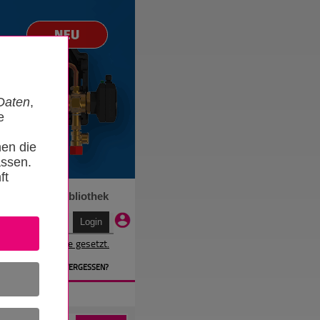
Daten
,
e
nen die
ssen.
ft
n
Termine
Bibliothek
r wird ein Cookie gesetzt.
EN
» PASSWORT VERGESSEN?