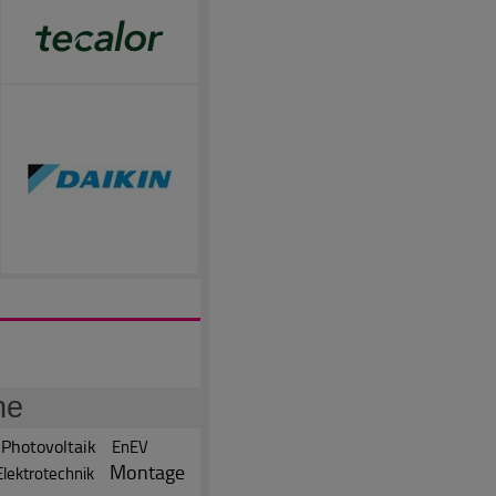
he
Photovoltaik
EnEV
Montage
Elektrotechnik