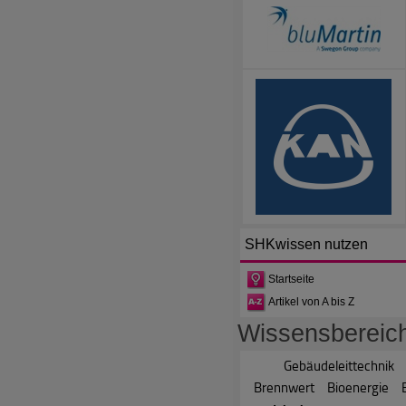
SHKwissen
nutzen
Startseite
Artikel von A bis Z
Wissensbereic
Gebäudeleittechnik
Brennwert
Bioenergie