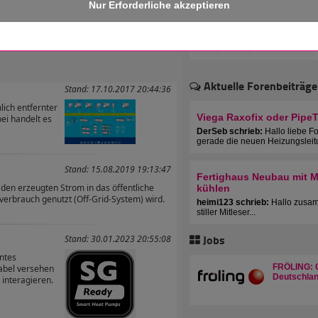
 erhalten!
Aktuelle Forenbeiträge
Stand: 17.10.2017 20:44:36
ich entfernter
Viega Raxofix oder Pipe
ei handelt es
DerSeb schrieb:
Hallo liebe F
gerade die neuen Heizungsleit
Stand: 15.08.2019 19:13:47
Fertighaus Neubau mit Mu
e den erzeugten Strom in das öffentliche
kühlen
verbrauch genutzt (Off-Grid-System) wird.
heimi123 schrieb:
Hallo zusam
stiller Mitleser...
Jobs
Stand: 30.01.2023 20:55:08
entes
FRÖLING: C
abel versehen
Deutschlan
 interagieren.