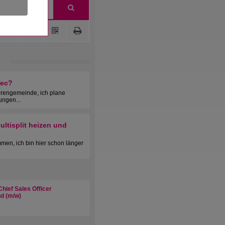
Tec?
orengemeinde, ich plane
ungen...
ltisplit heizen und
men, ich bin hier schon länger
hief Sales Officer
d (m/w)