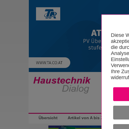
Diese W
akzepti
die dur
Analyse
Einstel
Verwend
Ihre Zu
widerru
Startseite
Übersicht
Artikel von A bis Z