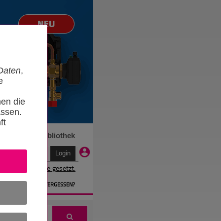
Daten
,
e
nen die
ssen.
ft
n
Termine
Bibliothek
r wird ein Cookie gesetzt.
EN
» PASSWORT VERGESSEN?