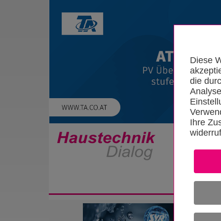
Diese W
akzepti
die dur
Analyse
Einstel
Verwend
Ihre Zu
widerru
Startseite