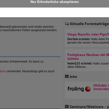
 erhalten!
1028
Aktuelle Forenbeiträge
silberweiß glänzendes und relativ weiches
zu hauchdünnen Folien ausgewalzt werden.
Viega Raxofix oder Pipe
DerSeb schrieb:
Hallo liebe F
gerade die neuen Heizungsleit
Fertighaus Neubau mit Mu
kühlen
 weiches Schwermetall. Es kann zu
heimi123 schrieb:
Hallo zusam
stiller Mitleser...
tzinn
verwendet. Neuerdings gibt es auch
Jobs
FRÖLING: C
Deutschlan
Seminare/Webinare - j