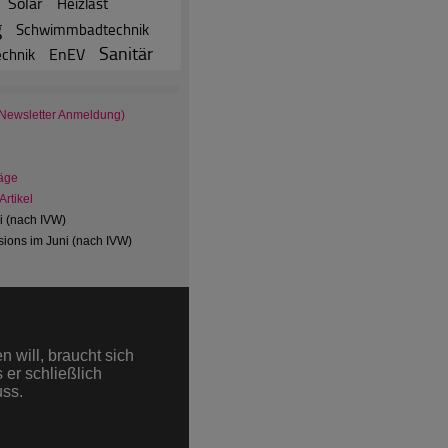
Solar
Heizlast
g
Schwimmbadtechnik
Sanitär
EnEV
echnik
 Newsletter Anmeldung)
äge
rtikel
ni (nach IVW)
ions im Juni (nach IVW)
 will, braucht sich
 er schließlich
uss.