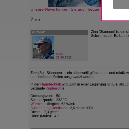
Unsere News können Sie auch bequem als Newsletter
Zinn
Zinn (Stannum) ist ein 
Autoren
Schwermetall. Es kann 
OldBo
27.08.2023
Zinn
(Sn - Stannum) ist ein silberweiß glänzendes und relativ
hauchdünnen Folien ausgewalzt werden.
In der
Haustechnik
wird Zinn in einer Legierung mit Blei als
Lö
verzinnte
Kupferrohr
e.
Ordnungszahl: 50
Schmelzpunkt: 232 °C
Wärme
leitfähigkeit 63 W/mK
Ausdehnungskoeffizient
2,6 mm/m100K
Dichte: 7,3 g/cm³
Härte (Mohs): 4,2