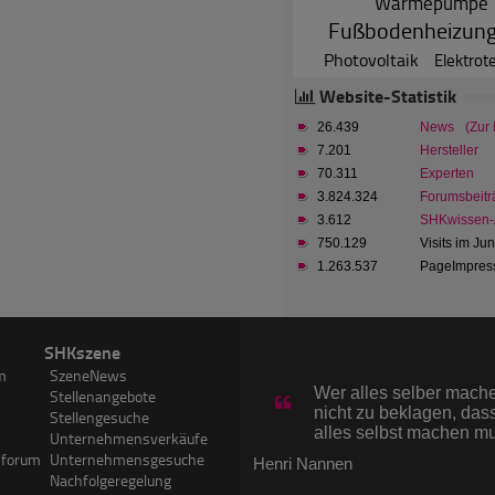
Wärmepumpe
Fußbodenheizun
Photovoltaik
Elektrot
Website-Statistik
26.439
News
(Zur
7.201
Hersteller
70.311
Experten
3.824.324
Forumsbeitr
3.612
SHKwissen-A
750.129
Visits im Ju
1.263.537
PageImpress
SHKszene
Zitat des Tages
m
SzeneNews
Wer alles selber machen
Stellenangebote
nicht zu beklagen, dass
Stellengesuche
alles selbst machen m
Unternehmensverkäufe
sforum
Unternehmensgesuche
Henri Nannen
Nachfolgeregelung