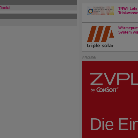
Zinnlot
TRWI- Lehr
Trinkwasser
Wärmepump
System von
ANZEIGE