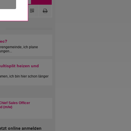
Tec?
orengemeinde, ich plane
ungen...
ltisplit heizen und
men, ich bin hier schon länger
hief Sales Officer
d (m/w)
etzt online anmelden