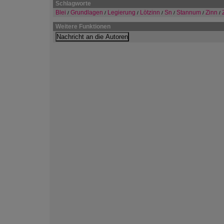
Schlagworte
Blei
Grundlagen
Legierung
Lötzinn
Sn
Stannum
Zinn
/
/
/
/
/
/
/
Weitere Funktionen