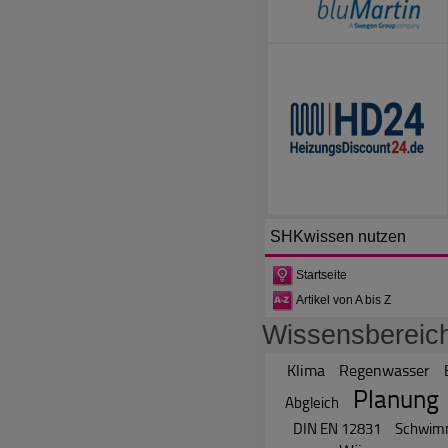
SHKwissen
nutzen
Startseite
Artikel von A bis Z
Wissensbereic
Klima
Regenwasser
Planung
Abgleich
DIN EN 12831
Schwim