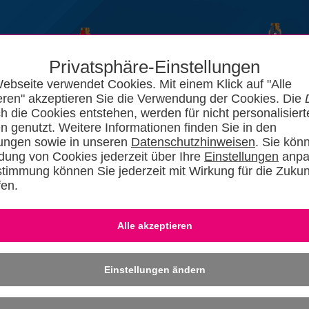
Privatsphäre-Einstellungen
ebseite verwendet Cookies. Mit einem Klick auf "Alle
eren" akzeptieren Sie die Verwendung der Cookies. Die
ch die Cookies entstehen, werden für nicht personalisiert
n genutzt. Weitere Informationen finden Sie in den
lungen sowie in unseren
Datenschutzhinweisen
. Sie kön
ung von Cookies jederzeit über Ihre
Einstellungen
anpa
stimmung können Sie jederzeit mit Wirkung für die Zukun
fen.
News
Kataloge
Forum
SHKszene
Jobs
SHKvideo
SHKwisse
Eingeloggt bleiben
-
Dafü
» REGISTRIER
Einstellungen ändern