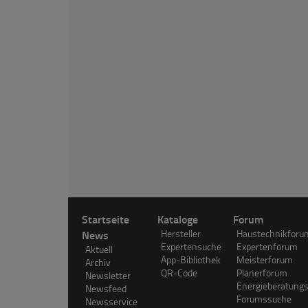
Startseite
Kataloge
Forum
News
Hersteller
Haustechnikforu
Expertensuche
Expertenforum
Aktuell
App-Bibliothek
Meisterforum
Archiv
QR-Code
Planerforum
Newsletter
Energieberatung
Newsfeed
Forumssuche
Newsservice