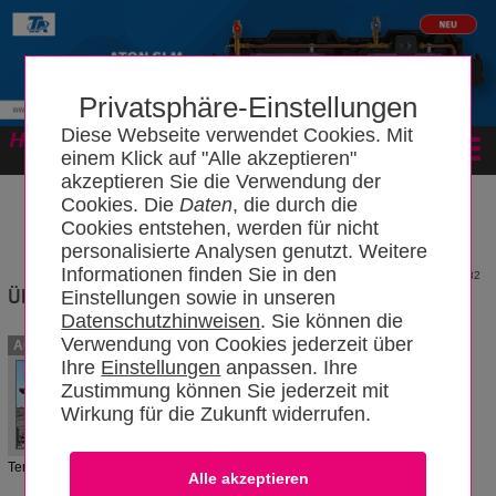
Privatsphäre-Einstellungen
Diese Webseite verwendet Cookies. Mit
Forum
einem Klick auf "Alle akzeptieren"
akzeptieren Sie die Verwendung der
Cookies. Die
Daten
, die durch die
Cookies entstehen, werden für nicht
personalisierte Analysen genutzt. Weitere
Informationen finden Sie in den
2082
Überstromschutzeinrichtung
Einstellungen sowie in unseren
Datenschutzhinweisen
. Sie können die
Verwendung von Cookies jederzeit über
Eine Überstromschutzeinrichtung
Autoren
(Schmelzsicherungen [D- und DO-
Ihre
Einstellungen
anpassen. Ihre
Sicherung, Geräteschutzsicherung],
Zustimmung können Sie jederzeit mit
Leitungsschutzschalter,
Motorschutzschalter) soll bei
Wirkung für die Zukunft widerrufen.
betriebsmäßiger Überlastung und bei
OldBo
einem Kurzschluss den Stromfluss
04.04.2026
unterbrechen, um eine zu hohe
Temperatur am Leiter zu verhindern.