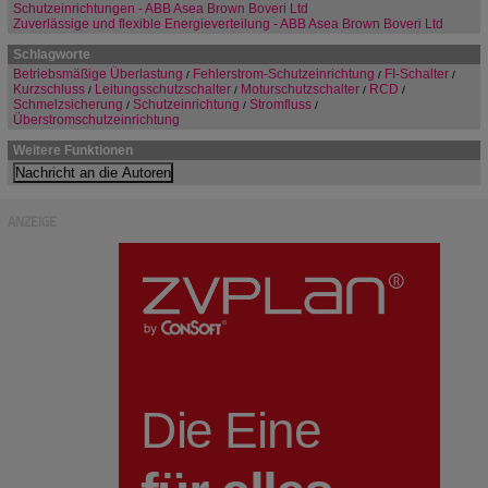
Schutzeinrichtungen - ABB Asea Brown Boveri Ltd
Zuverlässige und flexible Energieverteilung - ABB Asea Brown Boveri Ltd
Schlagworte
Betriebsmäßige Überlastung
Fehlerstrom-Schutzeinrichtung
FI-Schalter
/
/
/
Kurzschluss
Leitungsschutzschalter
Moturschutzschalter
RCD
/
/
/
/
Schmelzsicherung
Schutzeinrichtung
Stromfluss
/
/
/
Überstromschutzeinrichtung
Weitere Funktionen
ANZEIGE