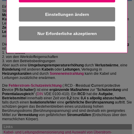
Eine
Überstromschutzeinrichtung
(
Schmelzsicherung
en
[D- und DO-
Sicherung,
Geräteschutzsicherung
],
Leitungsschutzschalter
,
Einstellungen ändern
Motorschutzschalter
) soll bei betriebsmäßiger
Überlastung
und bei einem
Kurzschluss
den
Stromfluss unterbrechen
, um eine zu hohe
Temperatur
am
Leiter zu verhindern. Damit der
Leiter
an
keiner Stelle
und zu
keinem
Zeitpunk
t über die
zulässige Betriebstemperatur
erwärmt wird, ist der
Leiterquerschnitt
so zu wählen, dass er für die vorgegebene Belastung
ausreicht. Danach ist die richtige
Überstromschutzeinrichtung
auszuwählen. .
Die
Erwärmung
und die
Strombelastbarkeit
eines
Kabels
bzw. einer
Leitung
ist abhängig:
1. vom Aufbau
2. von den Werkstoffeigenschaften
3. von den Betriebsbedingungen
Aber auch eine
Umgebungstemperaturerhöhung
durch
Verlustwärme
, eine
Bündelung
mit anderen
Kabeln
oder
Leitungen
, Verlegung in
Heizungskanälen
und durch
Sonneneinstrahlung
kann die Kabel und
Leitungen zusätzliche erwärmen.
Die
Fehlerstrom-Schutzeinrichtung
( RCD -
R
esidual
C
urrent protective
D
evice [
FI-Schalter
]) ist eine
ergänzende Maßnahme
zur "
Schutzerdung
und
Potentialausgleich
" (
DIN
VDE 0100-410). Ein
RCD
hat die
Aufgabe
,
Betriebsmittel
innerhalb einer Zeit von
0,2
bzw.
0,4 s allpolig abzuschalten
,
falls durch einen
Isolationsfehler
eine
gefährliche Berührspannung
auftritt. Sie
schützen gegen das Bestehenbleiben eines unzulässig hohen
Berührungsstroms (Berührungsspannung) und sind deshalb ein geeignetes
Mittel zur
Vermeidung
von gefährlichen
Stromunfällen
(Erdschluss über den
menschlichen Körper).
Links
Kabel- und Leitungsdimensionierung und Auswahl von Überstrom-