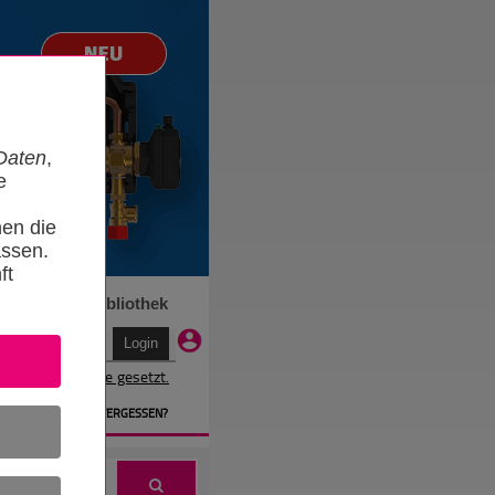
Daten
,
e
nen die
ssen.
ft
n
Termine
Bibliothek
r wird ein Cookie gesetzt.
EN
» PASSWORT VERGESSEN?