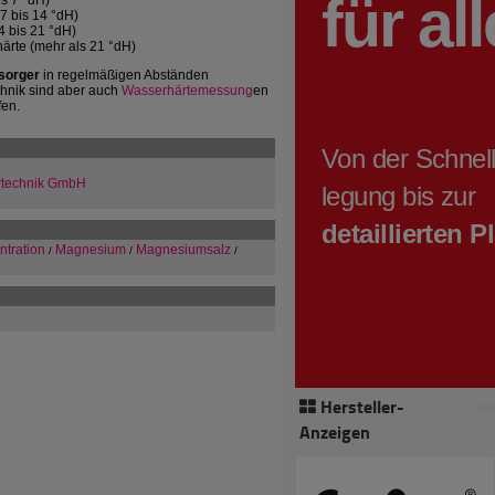
is 7 °dH)
(7 bis 14 °dH)
4 bis 21 °dH)
härte (mehr als 21 °dH)
sorger
in regelmäßigen Abständen
echnik sind aber auch
Wasserhärtemessung
en
fen.
ertechnik GmbH
ntration
Magnesium
Magnesiumsalz
/
/
/
Hersteller-
Anzeigen