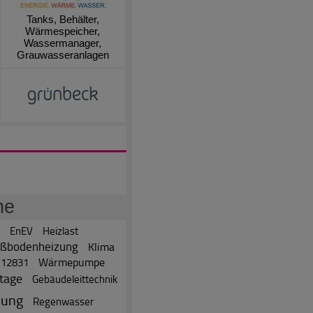
Tanks, Behälter,
Wärmespeicher,
Wassermanager,
Grauwasseranlagen
he
EnEV
Heizlast
ßbodenheizung
Klima
Wärmepumpe
 12831
tage
Gebäudeleittechnik
nung
Regenwasser