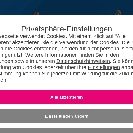
Privatsphäre-Einstellungen
ebseite verwendet Cookies. Mit einem Klick auf "Alle
eren" akzeptieren Sie die Verwendung der Cookies. Die
ch die Cookies entstehen, werden für nicht personalisiert
n genutzt. Weitere Informationen finden Sie in den
lungen sowie in unseren
Datenschutzhinweisen
. Sie kön
ung von Cookies jederzeit über Ihre
Einstellungen
anpa
stimmung können Sie jederzeit mit Wirkung für die Zukun
fen.
News
Kataloge
Forum
SHKszene
Jobs
SHKvideo
SHKwisse
Eingeloggt bleiben
-
Dafü
» REGISTRIER
Einstellungen ändern