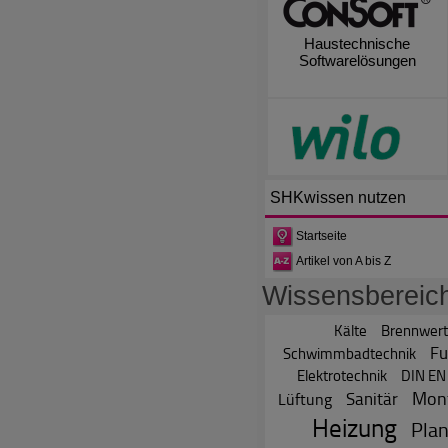
Haustechnische
Softwarelösungen
SHKwissen
nutzen
Startseite
Artikel von A bis Z
Wissensbereic
Kälte
Brennwert
Fu
Schwimmbadtechnik
Elektrotechnik
DIN EN
Mon
Sanitär
Lüftung
Heizung
Pla