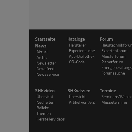
Startseite
Kataloge
Forum
News
Hersteller
Haustechnikforu
Expertensuche
Expertenforum
Aktuell
App-Bibliothek
Meisterforum
Archiv
QR-Code
Planerforum
Newsletter
Energieberatung
Newsfeed
Forumssuche
Newsservice
SHKvideo
SHKwissen
Termine
Übersicht
Übersicht
Seminare/Webin
Neuheiten
Artikel von A-Z
Messetermine
Beliebt
Themen
Herstellervideos