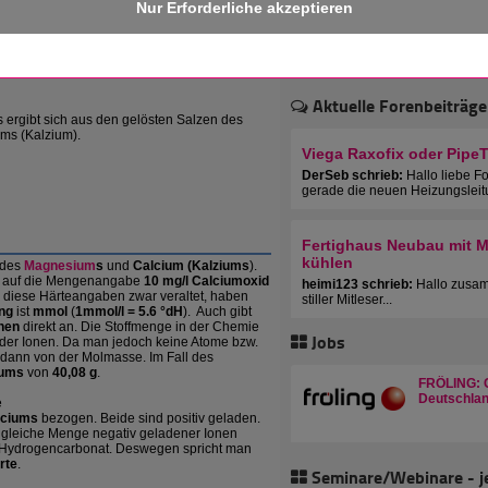
 erhalten!
1500
Aktuelle Forenbeiträge
 ergibt sich aus den gelösten Salzen des
ms (Kalzium).
Viega Raxofix oder Pipe
DerSeb schrieb:
Hallo liebe F
gerade die neuen Heizungsleit
Fertighaus Neubau mit Mu
kühlen
 des
Magnesium
s
und
Calcium
(Kalziums
).
ch auf die Mengenangabe
10 mg/l Calciumoxid
heimi123 schrieb:
Hallo zusam
 diese Härteangaben zwar veraltet, haben
stiller Mitleser...
ng
ist
mmol
(
1mmol/l = 5.6 °dH
). Auch gibt
nen
direkt an. Die Stoffmenge in der Chemie
Jobs
oder Ionen. Da man jedoch keine Atome bzw.
dann von der Molmasse. Im Fall des
iums
von
40,08 g
.
FRÖLING: C
Deutschlan
e
lciums
bezogen. Beide sind positiv geladen.
e gleiche Menge negativ geladener Ionen
. Hydrogencarbonat. Deswegen spricht man
rte
.
Seminare/Webinare - j