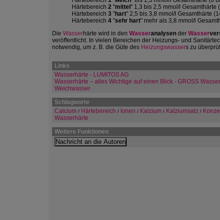
Härtebereich
1
"
weich
" bis 1,3 mmol/l Gesamthärte (0 b
Härtebereich
2
"
mittel
" 1,3 bis 2,5 mmol/l Gesamthärte 
Härtebereich
3
"
hart
" 2,5 bis 3,8 mmol/l Gesamthärte (1
Härtebereich
4
"
sehr hart
" mehr als 3,8 mmol/l Gesamt
Die
Wasser
härte wird in den
Wasser
analysen
der
Wasser
ver
veröffentlicht. In vielen Bereichen der Heizungs- und Sanitärt
notwendig, um z. B. die Güte des
Heizungswasser
s zu überprü
Links
Wasserhärte - LUMITOS AG
Wasserhärte – alles Wichtige auf einen Blick - GROSS Wass
Weichwasser
Schlagworte
Calcium
Härtebereich
Ionen
Kalzium
Kalziumsalz
Konze
/
/
/
/
/
Wasserhärte
Weitere Funktionen