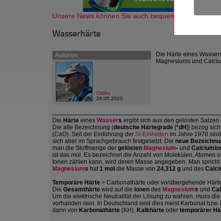
Unsere News können Sie auch bequem als Newsletter
Wasserhärte
Die Härte eines Wassers
Autoren
Magnesiums und Calciu
OldBo
26.05.2025
Die
Härte
eines
Wasser
s
ergibt sich aus den gelösten Salzen
Die alte Bezeichnung (
deutsche Härtegrade
[
°dH
]) bezog si
(CaO). Seit der Einführung der
SI-Einheiten
im Jahre 1978 sind
sich aber im Sprachgebrauch festgesetzt. Die
neue Bezeichnu
man die Stoffmenge der
gelösten
Magnesium
-
und
Calciumio
ist das mol. Es bezeichnet die Anzahl von Molekülen, Atomen 
Ionen zählen kann, wird deren Masse angegeben. Man spricht 
Magnesium
s
hat
1 mol
die Masse von
24,312 g
und des
Calc
Temporäre Härte
> Carbonathärte oder vorübergehende Härt
Die
Gesamthärte
wird auf die
Ionen
des
Magnesium
s
und
Ca
Um die elektrische Neutralität der Lösung zu wahren, muss di
vorhanden sein. In Deutschland sind dies meist Karbonat bzw
dann von
Karbonathärte
(KH),
Kalkhärte
oder
temporärer Hä