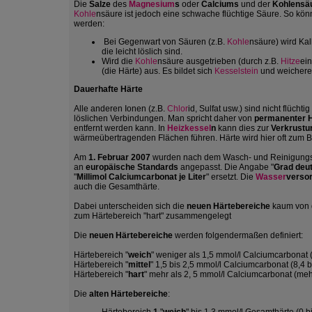
Die
Salze
des
Magnesium
s
oder
Calciums
und der
Kohlensä
Kohle
nsäure ist jedoch eine schwache flüchtige Säure. So k
werden:
Bei Gegenwart von Säuren (z.B.
Kohle
nsäure) wird Kal
die leicht löslich sind.
Wird die
Kohle
nsäure ausgetrieben (durch z.B.
Hitze
ein
(die Härte) aus. Es bildet sich
Kesselstein
und weicher
Dauerhafte Härte
Alle anderen Ionen (z.B.
Chlor
id, Sulfat usw.) sind nicht flücht
löslichen Verbindungen. Man spricht daher von
permanenter 
entfernt werden kann. In
Heizkessel
n
kann dies zur
Verkrustu
wärmeübertragenden Flächen führen. Härte wird hier oft zum B
Am
1. Februar 2007
wurden nach dem Wasch- und Reinigungs
an
europäische Standards
angepasst. Die Angabe "
Grad deu
"
Millimol Calciumcarbonat je Liter
" ersetzt. Die
Wasser
verso
auch die Gesamthärte.
Dabei unterscheiden sich die
neuen Härtebereiche
kaum von d
zum Härtebereich "hart" zusammengelegt
Die
neuen Härtebereiche
werden folgendermaßen definiert:
Härtebereich "
weich
" weniger als 1,5 mmol/l Calciumcarbonat 
Härtebereich "
mittel
" 1,5 bis 2,5 mmol/l Calciumcarbonat (8,4 
Härtebereich "
hart
" mehr als 2, 5 mmol/l Calciumcarbonat (meh
Die
alten Härtebereiche
: