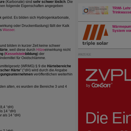
ure
(Karbonate) sind
sehr schwer löslich
. Die
önnen folgende Eigenschaften angegeben
TRWI- Lehr
Trinkwasser
k gelöst. Es bilden sich Hydrogenkarbonate,
wirkung oder Druckentlastung) fällt der Kalk
Wärmepump
es
Wasser
.
System von
ig und bilden in kurzer Zeit keine schwer
Härte
, weil diese durch
Hitze
einwirkung nicht
ANZEIGE
ng
(
Kesselstein
bildung
) der
indemittel für Oxidschlämme.
mittelgesetz (WRMG) § 9 die
Härtebereiche
tscher Härte
" (°dH) wird durch die Angabe
rgungsunternehmen
veröffentlichen weiterhin
en alten, es wurden die Bereiche 3 und 4
(8,4 °dH)
bis 14 °dH)
r als 14 °dH)