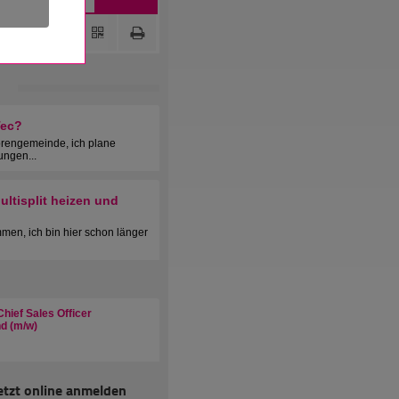
Tec?
orengemeinde, ich plane
ungen...
ltisplit heizen und
men, ich bin hier schon länger
hief Sales Officer
d (m/w)
etzt online anmelden