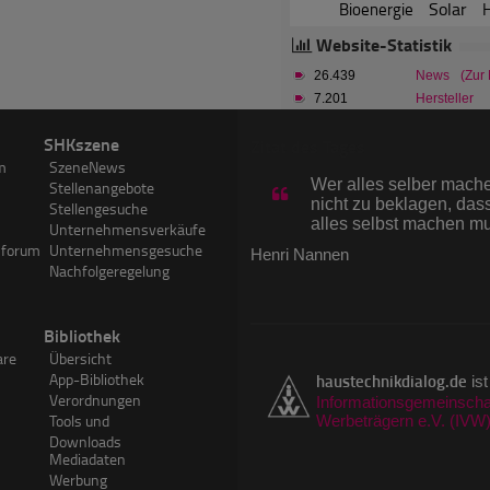
Solar
Bioenergie
H
Website-Statistik
26.439
News
(Zur
7.201
Hersteller
70.311
Experten
SHKszene
Zitat des Tages
3.824.256
Forumsbeitr
m
SzeneNews
3.612
SHKwissen-A
Wer alles selber machen
Stellenangebote
750.129
Visits im Ju
nicht zu beklagen, dass
Stellengesuche
1.263.537
PageImpress
alles selbst machen m
Unternehmensverkäufe
sforum
Unternehmensgesuche
Henri Nannen
Nachfolgeregelung
Bibliothek
are
Übersicht
App-Bibliothek
haustechnikdialog.de
ist
Verordnungen
Informationsgemeinschaf
Tools und
Werbeträgern e.V. (IVW
Downloads
Mediadaten
Werbung