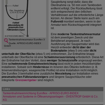
Saugleitung sorgt dafür, dass die
Ölentnahme ca. 50 mm vom Tankboden
entfernt erfolgt. Die Rücklaufleitung lässt
sich entsprechend den örtlichen
Verhältnissen auf die erforderliche Länge
kürzen. An dieser Stelle kann auch ein
Fußventil
montiert werden, wenn in der
Armatur kein Rückschlagventil integriert
ist.
Eine
moderne Tankentnahmearmatur
ist dem jeweiligen Zweck und der
Tankentnahmearmatur Euroflex 3
Behälterart angepasst. Je nach
Quelle: AFRISO-EURO-INDEX
Ausführung der Saugarmatur wird das
GmbH
Heizöl entweder
dicht über der
Bodenplatte
(etwa 5 cm) oder
dicht
unterhalb der Oberfläche
(etwa 5 cm) entnommen. Zur Entnahme knapp
unterhalb der Oberfläche ist eine
Schwimmerausrüstung
erforderlich. Diese Art
der Entnahme hat den Vorteil, dass
weniger Schmutzstoffe
angesaugt werden.
Eine
schwimmende Entnahmeeinrichtung
lässt nicht in jeden Heizölbehälter
installieren. Sobald sich
Hindernisse
im Inneren des Öltanks befinden (z. B.
Innenverstrebungen, waagerechte Profile) ist eine Installation nicht möglich.
Die Euroflex 3 beinhaltet eine zusätzliche
Messleitung
zur Installation eines
pneumatischen Füllstandanzeigers
und längere Saugschläuche oder
integrierte
Grenzwertgeber
sind möglich.
Links
Tankentnahmeeinrichtung Euroflex - AFRISO-EURO-INDEX
Armaturen und Systeme in Ölfeuerungsanlagen - OVENTROP GmbH & Co.
KG