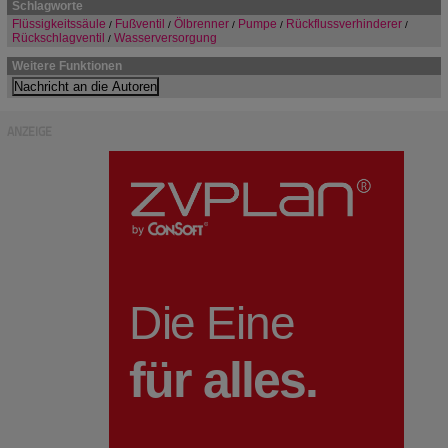
Schlagworte
Flüssigkeitssäule
Fußventil
Ölbrenner
Pumpe
Rückflussverhinderer
/
/
/
/
/
Rückschlagventil
Wasserversorgung
/
Weitere Funktionen
ANZEIGE