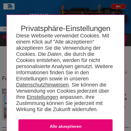
Privatsphäre-Einstellungen
Diese Webseite verwendet Cookies. Mit
Forum
einem Klick auf "Alle akzeptieren"
akzeptieren Sie die Verwendung der
Cookies. Die
Daten
, die durch die
Cookies entstehen, werden für nicht
personalisierte Analysen genutzt. Weitere
Informationen finden Sie in den
2013
Fußventil
Einstellungen sowie in unseren
Datenschutzhinweisen
. Sie können die
Verwendung von Cookies jederzeit über
Ein Fußventil (Rückschlagventil,
Autoren
Rückflussverhinderer) wird immer dann
Ihre
Einstellungen
anpassen. Ihre
notwendig, wenn eine Flüssigkeitssäule
Zustimmung können Sie jederzeit mit
nach dem Abschalten einer Pumpe
(Ölbrenner, Wasserversorgung) stehen
Wirkung für die Zukunft widerrufen.
bleiben muss, damit nach dem
OldBo
Wiedereinschalten keine Luft den
15.12.2023
Flüssigkeitstransport behindert.