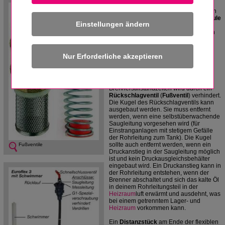
Ein
Fußventil
(Rückschlagventil,
Rückflussverhinderer
) wird immer dann
notwendig, wenn eine
Flüssigkeitssäule
Einstellungen ändern
nach dem Abschalten einer
Pumpe
(
Ölbrenner
,
Wasser
versorgung) stehen
bleiben muss, damit nach dem
Wiedereinschalten keine
Luft
den
Flüssigkeitstransport behindert. Das
Bauteil sitzt am unteren Ende der
Saugleitung (Fußpunkt).
Der Abfall der Ölsäule während der
Brennerstillstandzeiten wird durch ein
Rückschlagventil
(
Fußventil
) verhindert.
Die Kugel des Rückschlagventils kann
ausgebaut werden. Sie muss entfernt
werden, wenn eine selbstüberwachende
Saugleitung vorgesehen wird (für
Einstranganlagen mit stetigem Gefälle
der Rohrleitung zum Tank). Die Kugel
sollte auch entfernt werden, wenn ein
Fußventile
Druckanstieg in der Saugleitung möglich
ist und kein Druckausgleichsbehälter
eingebaut wird. Ein Druckanstieg kann in
der Rohrleitung entstehen, wenn der
Brenner abschaltet und sich das kalte Öl
in deinem Rohrleitungsteil in der
Heizraum
luft erwärmt und ausdehnt, was
bei einem getrenntem Lager- und
Heizraum
vorkommen kann.
Ein
Distanzstück
am Ende der flexiblen