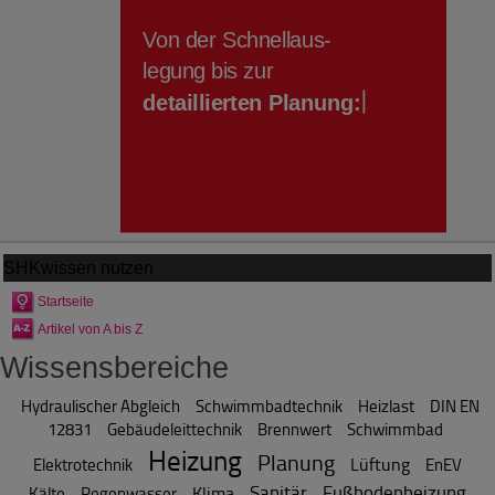
SHKwissen
nutzen
Startseite
Artikel von A bis Z
Wissensbereiche
Hydraulischer Abgleich
Schwimmbadtechnik
Heizlast
DIN EN
12831
Gebäudeleittechnik
Brennwert
Schwimmbad
Heizung
Planung
Lüftung
Elektrotechnik
EnEV
Sanitär
Fußbodenheizung
Klima
Kälte
Regenwasser