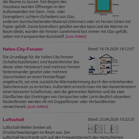
die Räume zu lassen. Seit Beginn des
Hausbaus wurden Öffnungen in den
Außenwänden mit Stein-, Holz- oder
Eisengittern, Lichtern (Scheiben) aus Glas,
anderem durchscheinenden Material (Glimmer) oder im Fernen Osten mit
Papier gefüllt. Damit kontrolliert gelüftet werden kann und die Wärme im
Raum bleibt, wurden die Fenster zunehmend fast immer mit Glas gefüllt,
selten mit transparenten Kunststoff.
[zum Artikel]
Stand: 18.10.2020 18:12:07
Hafen-City-Fenster
Die Grundlage für die Hafen-City-Fenster
(Schallschutzfenster) sind Kastenfenster. Bei
dieser alten Fensterart sind mehrere Fenster
hintereinander gesetzt oder mehrere
Glasscheiben an einen Fensterflügel
angebracht, um eine zusätzliche Wärmedämmung durch den entstehenden
Zwischenraum zu erreichen. Außerdem erreicht man mit den Kastenfenstern
einen besseren Schallschutz, weil die getrennten Rahmen und die zwei
Glasflächen das Eindringen von Geräuschen oder Lärm deutlich absenken.
Kastenfenster werden oft mit Doppelfenster oder Verbundfenster
verwecheselt.
[zum Artikel]
Stand: 25.04.2026 10:22:20
Luftschall
Luftschall-Wellen breiten als
Druckschwankungen im Raum aus. Der
Luftschall beschränkt sich auf den Frequenzbereich des menschlichen