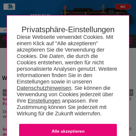
Privatsphäre-Einstellungen
Diese Webseite verwendet Cookies. Mit
Forum
einem Klick auf "Alle akzeptieren"
akzeptieren Sie die Verwendung der
Cookies. Die
Daten
, die durch die
Cookies entstehen, werden für nicht
personalisierte Analysen genutzt. Weitere
Informationen finden Sie in den
Wissensbereich: "Schallschutz"
Einstellungen sowie in unseren
Datenschutzhinweisen
. Sie können die
Seite:
1
Artikel 1 bis 10 von 23
2
3
Verwendung von Cookies jederzeit über
Stand: 22.01.2010 17:50:25
beheizter Fußboden -
Ihre
Einstellungen
anpassen. Ihre
Folienabdeckung
Zustimmung können Sie jederzeit mit
Der schwimmende Estrich wurde ausschließlich zum Zwecke eines
Wirkung für die Zukunft widerrufen.
verbesserten Schallschutzes entwickelt (Trittschall).
[zum Artikel]
Stand: 22.01.2010 18:07:20
beheizter Fußboden - Rohrleitungen
auf Decken