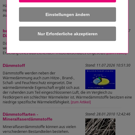
Häufig findet man Rohrleitungen, Sanitär-,
Heizungs- oder Elektrorohre, die unmittelbar
Einstellungen ändern
auf dem Rohbeton verlegt sind
[zum Artikel]
Stand: 25.01.2010 09:46:17
beheizter Fußboden - Verlegung von
Dämmschichten
Dämmschichten in Fußbodenheizungsanlagen
werden sowohl zum Schutz gegen Wärmeverlust nach unten als auch zur
Erzielung eines ausreichenden Trittschallschutzes eingesetzt.
[zum Artikel]
Stand: 11.07.2026 10:51:30
Dämmstoff
Dämmstoffe werden neben der
Wärmedämmung auch zum Hitze-, Brand-,
Schall- und Feuchteschutz eingesetzt. Die
wärmedämmende Eigenschaft ergibt sich aus
der ruhenden zum Teil eingeschlossenen Luft, die im Vergleich zu
Festkörpern ein schlechter Wärmeleiter ist. Wärmedämmstoffe besitzen eine
niedrige spezifische Wärmeleitfähigkeit.
[zum Artikel]
Stand: 28.01.2010 12:42:46
Dämmstoffarten -
Mineralfaserdämmstoffe
Mineralfaserdämmstoffe können aus vielen
verschiedenen Bestandteilen bestehen.