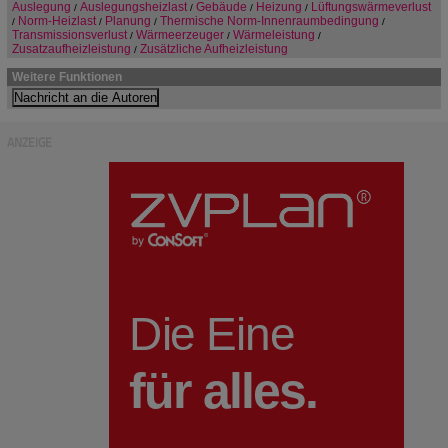
Auslegung
Auslegungsheizlast
Gebäude
Heizung
Lüftungswärmeverlust
/
/
/
/
Norm-Heizlast
Planung
Thermische Norm-Innenraumbedingung
/
/
/
/
Transmissionsverlust
Wärmeerzeuger
Wärmeleistung
/
/
/
Zusatzaufheizleistung
Zusätzliche Aufheizleistung
/
Weitere Funktionen
ANZEIGE