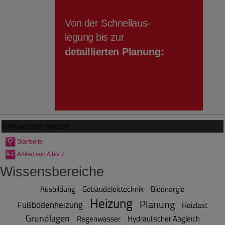
SHKwissen
nutzen
Startseite
Artikel von A bis Z
Wissensbereiche
Ausbildung
Gebäudeleittechnik
Bioenergie
Heizung
Planung
Fußbodenheizung
Heizlast
Grundlagen
Regenwasser
Hydraulischer Abgleich