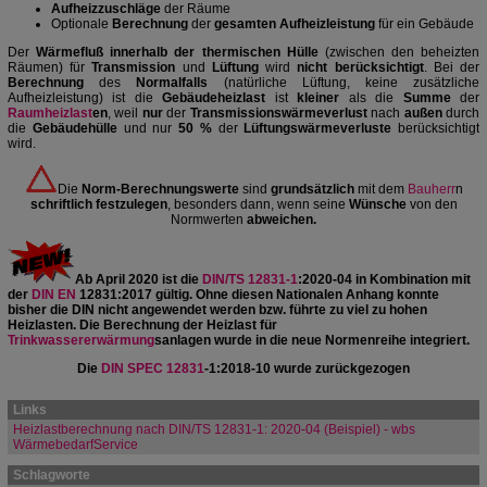
Aufheizzuschläge
der Räume
Optionale
Berechnung
der
gesamten Aufheizleistung
für ein Gebäude
Der
Wärmefluß
innerhalb der thermischen Hülle
(zwischen den beheizten
Räumen) für
Transmission
und
Lüftung
wird
nicht berücksichtigt
. Bei der
Berechnung
des
Normalfalls
(natürliche Lüftung, keine zusätzliche
Aufheizleistung) ist die
Gebäudeheizlast
ist
kleiner
als die
Summe
der
Raumheizlast
en
, weil
nur
der
Transmissionswärmeverlust
nach
außen
durch
die
Gebäudehülle
und nur
50 %
der
Lüftungswärmeverluste
berücksichtigt
wird.
Die
Norm-Berechnungswerte
sind
grundsätzlich
mit dem
Bauherr
n
schriftlich festzulegen
, besonders dann, wenn seine
Wünsche
von den
Normwerten
abweichen.
Ab April 2020 ist die
DIN/TS 12831-1
:2020-04 in Kombination mit
der
DIN EN
12831:2017 gültig. Ohne diesen Nationalen Anhang konnte
bisher die DIN nicht angewendet werden bzw. führte zu viel zu hohen
Heizlasten.
Die Berechnung der Heizlast für
Trinkwassererwärmung
sanlagen wurde in die neue Normenreihe integriert.
Die
DIN SPEC 12831
-1:2018-10 wurde zurückgezogen
Links
Heizlastberechnung nach DIN/TS 12831-1: 2020-04 (Beispiel) - wbs
WärmebedarfService
Schlagworte