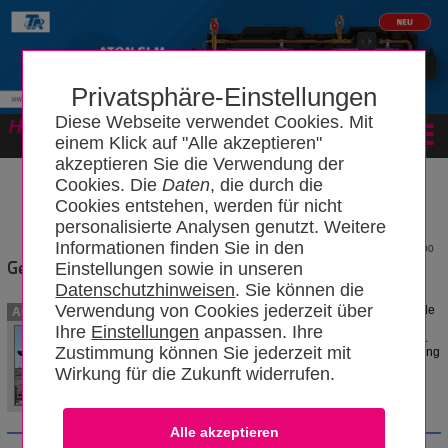
Privatsphäre-Einstellungen
Diese Webseite verwendet Cookies. Mit
Forum
einem Klick auf "Alle akzeptieren"
akzeptieren Sie die Verwendung der
Cookies. Die
Daten
, die durch die
Cookies entstehen, werden für nicht
personalisierte Analysen genutzt. Weitere
Informationen finden Sie in den
1300
Gebäudeheizlast
Einstellungen sowie in unseren
Datenschutzhinweisen
. Sie können die
Verwendung von Cookies jederzeit über
Die Wärmeleistung, die einem Gebäude
Autoren
zugeführt werden muss, wird Norm-
Ihre
Einstellungen
anpassen. Ihre
Heizlast genannt und dient mit der evtl.
Zustimmung können Sie jederzeit mit
vorhandenen zusätzliche Aufheizleistung
zur Auslegung des Wärmeerzeugers.
Wirkung für die Zukunft widerrufen.
OldBo
05.09.2020