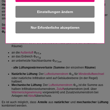
Die
Wärme
leistung
, die einem
Gebäude
zugeführt werden muss, wird
Norm-
Heizlast
genannt und dient zur
Auslegung
des
Wärme
erzeugers
. Dabei sind
die in der
DIN EN
12831
vorgegebenen
Norm-Umgebungsbedingungen
Einstellungen ändern
einzuhalten, damit sich die vereinbarten thermischen Norm-
Innenraumbedingungen einstellen. Die nationale Eingabedaten und Parameter
sind im
nationalen Anhang
NA der DIN festgelegt.
Bei der
Festlegung
der
Gebäudeheizlast
(Grundlage für die
Auslegung
des
Wärme
erzeugers
) werden folgende
Wärme
verluste
eines
Gebäudes
Φ
berücksichtigt
FHL,Geb
- alle
Wärme
ströme
bzw.
Transmissionswärmeverluste
Φ
FT,e
nach außen
durch die
thermische Hülle
(Summe der einzelnen
Räume)
an die
Außenluft
Φ
FT,e
an das Erdreich Φ
FT,g
an unbeheizte Nachbarräume Φ
FT,iue
-
alle Lüftungswärmeverluste
(
Summe
der einzelnen
Räume
)
Natürliche Lüftung
: Der
Luftvolumenstrom
Φ
für
Mindestluftwechsel
Vi
oder natürliche Infiltration wird auf Gebäudeebene (in der Regel)
halbiert.
Mechanische Lüftung
: Der
Luftvolumenstrom
Φ
ist die Summe aus
Vi
halben Infiltrationsvolumenstrom,
Zuluft
volumenstrom (evtl. über
Wärmerückgewinnung
vorgewärmt) und Zusatzvolumenstrom bei
Anlagen mit
Abluft
überschuss.
Es ist auch möglich, dass
Anteile
aus
natürlicher
und
mechanischer Lüftung
kombiniert werden.