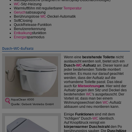
Massagedusche (integriert in WhirlSpray-Duschtechnologie)
WC
-Sitz-Heizung
Warmluftföhn mit regulierbarer
Temperatur
Geruch
sabsaugung
Berührungslose
WC
-Deckel-Automatik
SoftClosing
QuickRelease-Funktion
Benutzererkennung
Entkalkung
sfunktion
Energie
sparmodus
Dusch-WC-Aufsatz
Wenn eine
bestehende Toilette
nicht
austauscht werden soll, bietet sich ein
Dusch-
WC
-Aufsatz
an. Dieser kann auf
jeder bestehenden Toilette montiert
werden. Es muss nur darauf geachtet
werden, dass der Aufsatz auf die
vorhandene Toilette passt. Das ideal
auch für
Mietwohnung
en
. Hier wird der
Aufsatz gegen den Sitz und Deckel des
bestehenden
WC
's ausgetauscht. Der
Vorteil ist, dass man bei einem
AquaClean 4000
Wohnungswechsel den
WC
-Aufsatz
Quelle: Geberit Vertriebs GmbH
abbauen und neu montieren kann.
Einige
Funktionen
sind mit dem
"richtigen" Dusch-
WC
identisch.
Auf Knopfdruck reinigt ein
körperwarmer Duschstrahl
den Po
berührungslos sauber. Die
Duschdüse