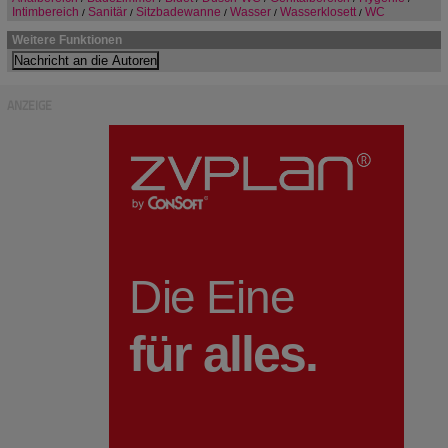
Intimbereich
Sanitär
Sitzbadewanne
Wasser
Wasserklosett
WC
/
/
/
/
/
Weitere Funktionen
ANZEIGE