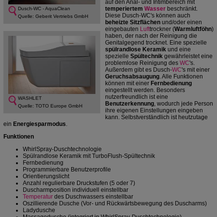
auf den Anal- und Intimbereich mit
temperiertem
Wasser
beschränkt.
Dusch-WC - AquaClean
Diese Dusch-WC's können auch
Quelle: Geberit Vertriebs GmbH
beheizte Sitzflächen
und/oder einen
eingebauten
Luft
trockner (
Warmluftföhn
)
haben, der nach der Reinigung die
Genitalgegend trocknet. Eine spezielle
spülrandlose Keramik
und eine
spezielle
Spültechnik
gewährleistet eine
problemlose Reinigung des
WC
's.
Außerdem gibt es Dusch-
WC
's mit einer
Geruchsabsaugung
. Alle Funktionen
können mit einer
Fernbedienung
eingestellt werden. Besonders
nutzerfreundlich ist eine
WASHLET
Benutzerkennung
, wodurch jede Person
Quelle: TOTO Europe GmbH
ihre eigenen Einstellungen eingeben
kann. Selbstverständlich ist heutzutage
ein
Energiesparmodus
.
Funktionen
WhirlSpray-Duschtechnologie
Spülrandlose Keramik mit TurboFlush-Spültechnik
Fernbedienung
Programmierbare Benutzerprofile
Orientierungslicht
Anzahl regulierbare Druckstufen (5 oder 7)
Duscharmposition individuell einstellbar
Temperatur
des Duschwassers einstellbar
Oszillierende Dusche (Vor- und Rückwärtsbewegung des Duscharms)
Ladydusche