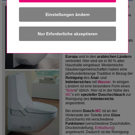
Ein
Dusch-
WC
ist eine Verbindung von
WC
und
Bidet
in einem Bauteil. In den
Einstellungen ändern
Badezimmern in Mittel- und Nordeuropa
werden ein
Bidet
selten
eingeplant.
Durch den Einsatz eines Dusch-WC's
kann die Funktion eines
Bidet
s auch
nachträglich eingebaut
werden.
Dadurch ist die
Reinigung
mit
Wasser
hygienischer als Papier und schneller als
ein
Bidet
erfolgen.
Bidet
s
sind besonders im
südlichen
Europa
und in den
arabischen Ländern
verbreitet. Hier sind sie in 90 % aller
Haushalte eingebaut. Moslemische
Glaubensgemeinschaften haben eine
jahrhundertelange Tradition in Bezug der
Reinigung
des
Anal-
und
Intimbereiches
mit
Wasser
. In einigen
Ländern ist eine besondere Form eines
"
Bidet
s" üblich. Hier ist in der Nähe des
WC
's ein
spezieller Duschschlauch
zur
Reinigung des
Intimbereichs
angeordnet.
Bei einem
Dusch-
WC
ist an der
Hinterseite der Toilette eine
Düse
(Duscharm) mit verschiedene
Funktionen
(verschiedene Duschstufen,
Druckeinstellung,
Entkalkung
)
angebracht. Dadurch ist die Reinigung