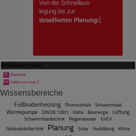
SHKwissen
nutzen
Startseite
Artikel von A bis Z
Wissensbereiche
Fußbodenheizung
Photovoltaik
Schwimmbad
Wärmepumpe
Lüftung
Kälte
DIN EN 12831
Bioenergie
Regenwasser
EnEV
Schwimmbadtechnik
Planung
Solar
Klima
Gebäudeleittechnik
Ausbildung