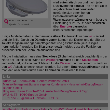
wird
automatisch
vor und nach jedem
Duschvorgang
gespült
. Die an der Seite
angebrachten
Funktionstasten
gewährleisten einen hohen
Bedienkomfort und die
Warmwassererwärmung
kann über die
Dusch WC Bidet 7000
Einstellung "Ein", "Aus" oder zusätzlich
Quelle: Japanwelt
über
Energie
sparmodus
(Benutzererkennung) erfolgen.
Einige Modelle haben außerdem eine
Absenkautomatik
für den
WC
-Deckel
und die Brille. Durch ein
Dämpfersystem
können der Deckel und der Sitz der
Toilette langsam und "gedämpft" geöffnet und geschlossen (kein lästiges
herunterfallen) werden. Ein
Sitzsensor
gewährleistet, dass die Funktionen
ausschließlich bei Gebrauch auslösbar sind.
Für die
Installation
muss eine
Steckdose
(Sicherheitsbereich beachten!) in der
Nähe der Toilette sein. Wenn ein
Wasser
anschluss
für den
Spülkasten
vorhanden ist, so kann der Schlauch für die
Wasser
zufuhr mit einem T-Stück an
den
WC
-Aufsatz angeschlossen werden. Bei einem
Unterputzspülkasten
sollte
man den Anschluss durch einen
Fachmann
installieren lassen.
Links
Dusch-WC - AquaClean - Geberit Vertriebs GmbH
Man sollte regelmäßig sein eigener Kunde sein - HaustechnikDialogNews -
BitSign GmbH
Blog zum Thema Dusch-WC - HaustechnikDialogNews - BitSign
WASHLET - TOTO Europe GmbH
TECEone - Hygiene & Funktion - TECE SE
Schlagworte
Analbereich
Badezimmer
Bidet
Dusch-WC
Genitalbereich
Hygenie
/
/
/
/
/
/