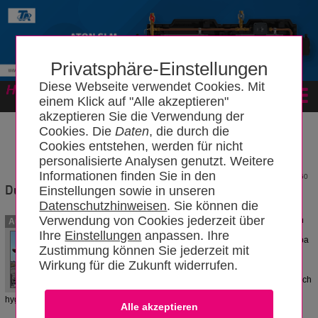
Privatsphäre-Einstellungen
Diese Webseite verwendet Cookies. Mit
Forum
einem Klick auf "Alle akzeptieren"
akzeptieren Sie die Verwendung der
Cookies. Die
Daten
, die durch die
Cookies entstehen, werden für nicht
personalisierte Analysen genutzt. Weitere
Informationen finden Sie in den
2560
Dusch-WC
Einstellungen sowie in unseren
Datenschutzhinweisen
. Sie können die
Verwendung von Cookies jederzeit über
Ein Dusch-WC ist eine Verbindung von
Autoren
WC und Bidet in einem Bauteil. In den
Ihre
Einstellungen
anpassen. Ihre
Badezimmern in Mittel- und Nordeuropa
Zustimmung können Sie jederzeit mit
werden ein Bidet selten eingeplant.
Durch den Einsatz eines Dusch-WC's
Wirkung für die Zukunft widerrufen.
kann die Funktion eines Bidets auch
OldBo
nachträglich eingebaut werden. Dadurch
12.10.2025
ist die Reinigung mit Wasser
hygienischer als Papier und schneller als ein Bidet erfolgen.