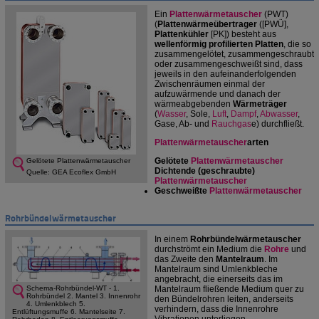
Ein
Plattenwärmetauscher
(PWT)
(
Plattenwärmeübertrager
([PWÜ],
Plattenkühler
[PK]) besteht aus
wellenförmig profilierten Platten
, die so
zusammengelötet, zusammengeschraubt
oder zusammengeschweißt sind, dass
jeweils in den aufeinanderfolgenden
Zwischenräumen einmal der
aufzuwärmende und danach der
wärmeabgebenden
Wärmeträger
(
Wasser
, Sole,
Luft
,
Dampf
,
Abwasser
,
Gase, Ab- und
Rauchgas
e) durchfließt.
Plattenwärmetauscher
arten
Gelötete
Plattenwärmetauscher
Gelötete Plattenwärmetauscher
Dichtende (geschraubte)
Quelle: GEA Ecoflex GmbH
Plattenwärmetauscher
Geschweißte
Plattenwärmetauscher
Rohrbündelwärmetauscher
In einem
Rohrbündelwärmetauscher
durchströmt ein Medium die
Rohre
und
das Zweite den
Mantelraum
. Im
Mantelraum sind Umlenkbleche
angebracht, die einerseits das im
Mantelraum fließende Medium quer zu
Schema-Rohrbündel-WT - 1.
Rohrbündel 2. Mantel 3. Innenrohr
den Bündelrohren leiten, anderseits
4. Umlenkblech 5.
verhindern, dass die Innenrohre
Entlüftungsmuffe 6. Mantelseite 7.