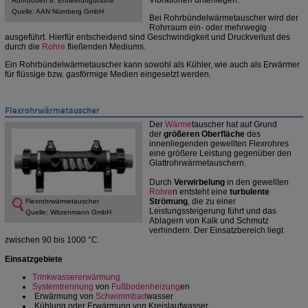
Vibrationen unterliegen.
Rohrboden 8. Entleerungsmuffe
Quelle: AAN Nürnberg GmbH
Bei Rohrbündelwärmetauscher wird der
Rohrraum ein- oder mehrwegig
ausgeführt. Hierfür entscheidend sind Geschwindigkeit und Druckverlust des
durch die
Rohre
fließenden Mediums.
Ein Rohrbündelwärmetauscher kann sowohl als Kühler, wie auch als Erwärmer
für flüssige bzw. gasförmige Medien eingesetzt werden.
Flexrohrwärmetauscher
Der
Wärme
tauscher hat auf Grund
der
größeren Oberfläche
des
innenliegenden gewellten Flexrohres
eine größere Leistung gegenüber den
Glattrohrwärmetauschern.
Durch
Verwirbelung
in den gewellten
Rohre
n entsteht eine
turbulente
Strömung
, die zu einer
Flexrohrwärmetauscher
Leistungssteigerung führt und das
Quelle: Witzenmann GmbH
Ablagern von Kalk und Schmutz
verhindern. Der Einsatzbereich liegt
zwischen 90 bis 1000 °C.
Einsatzgebiete
Trinkwassererwärmung
Systemtrennung
von
Fußbodenheizung
en
Erwärmung von
Schwimmbad
wasser
Kühlung oder Erwärmung von Kreislaufwasser