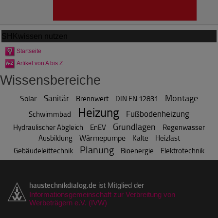
SHKwissen
nutzen
Startseite
Artikel von A bis Z
Wissensbereiche
Montage
Sanitär
Solar
Brennwert
DIN EN 12831
Heizung
Fußbodenheizung
Schwimmbad
Grundlagen
Hydraulischer Abgleich
EnEV
Regenwasser
Wärmepumpe
Ausbildung
Kälte
Heizlast
Planung
Gebäudeleittechnik
Bioenergie
Elektrotechnik
haustechnikdialog.de
ist Mitglied der
Informationsgemeinschaft zur Verbreitung von
Werbeträgern e.V. (IVW)