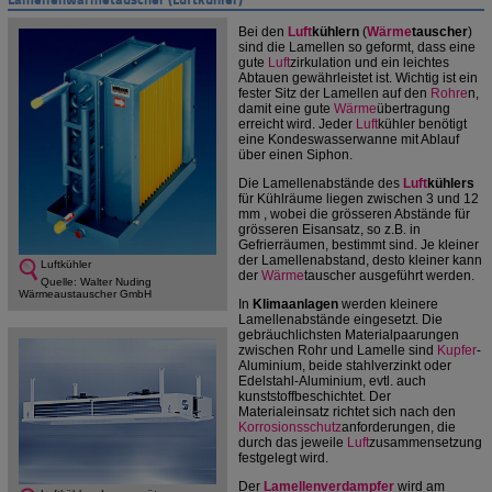
Bei den
Luft
kühlern
(
Wärme
tauscher
)
sind die Lamellen so geformt, dass eine
gute
Luft
zirkulation und ein leichtes
Abtauen gewährleistet ist. Wichtig ist ein
fester Sitz der Lamellen auf den
Rohre
n,
damit eine gute
Wärme
übertragung
erreicht wird. Jeder
Luft
kühler benötigt
eine Kondeswasserwanne mit Ablauf
über einen Siphon.
Die Lamellenabstände des
Luft
kühlers
für Kühlräume liegen zwischen 3 und 12
mm , wobei die grösseren Abstände für
grösseren Eisansatz, so z.B. in
Gefrierräumen, bestimmt sind. Je kleiner
der Lamellenabstand, desto kleiner kann
Luftkühler
der
Wärme
tauscher ausgeführt werden.
Quelle: Walter Nuding
Wärmeaustauscher GmbH
In
Klimaanlagen
werden kleinere
Lamellenabstände eingesetzt. Die
gebräuchlichsten Materialpaarungen
zwischen Rohr und Lamelle sind
Kupfer
-
Aluminium, beide stahlverzinkt oder
Edelstahl-Aluminium, evtl. auch
kunststoffbeschichtet. Der
Materialeinsatz richtet sich nach den
Korrosionsschutz
anforderungen, die
durch das jeweile
Luft
zusammensetzung
festgelegt wird.
Der
Lamellenverdampfer
wird am