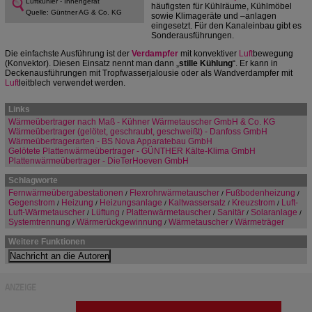
Luftkühler - Innengerät
häufigsten für Kühlräume, Kühlmöbel
Quelle: Güntner AG & Co. KG
sowie Klimageräte und –anlagen
eingesetzt. Für den Kanaleinbau gibt es
Sonderausführungen.
Die einfachste Ausführung ist der
Verdampfer
mit konvektiver
Luft
bewegung
(Konvektor). Diesen Einsatz nennt man dann „
stille Kühlung
“. Er kann in
Deckenausführungen mit Tropfwasserjalousie oder als Wandverdampfer mit
Luft
leitblech verwendet werden.
Links
Wärmeübertrager nach Maß - Kühner Wärmetauscher GmbH & Co. KG
Wärmeübertrager (gelötet, geschraubt, geschweißt) - Danfoss GmbH
Wärmeübertragerarten - BS Nova Apparatebau GmbH
Gelötete Plattenwärmeübertrager - GÜNTHER Kälte-Klima GmbH
Plattenwärmeübertrager - DieTerHoeven GmbH
Schlagworte
Fernwärmeübergabestationen
Flexrohrwärmetauscher
Fußbodenheizung
/
/
/
Gegenstrom
Heizung
Heizungsanlage
Kaltwassersatz
Kreuzstrom
Luft-
/
/
/
/
/
Luft-Wärmetauscher
Lüftung
Plattenwärmetauscher
Sanitär
Solaranlage
/
/
/
/
/
Systemtrennung
Wärmerückgewinnung
Wärmetauscher
Wärmeträger
/
/
/
Weitere Funktionen
ANZEIGE