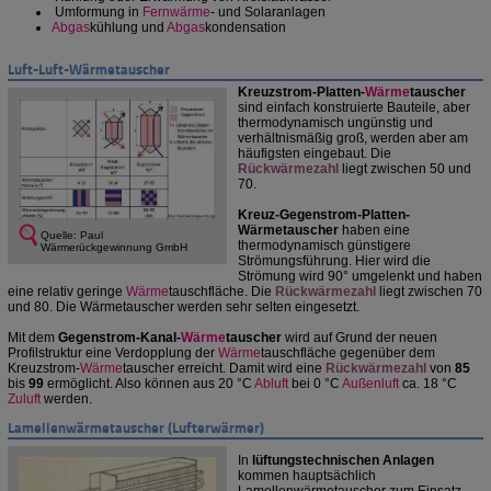
Umformung in
Fernwärme
- und Solaranlagen
Abgas
kühlung und
Abgas
kondensation
Luft-Luft-Wärmetauscher
Kreuzstrom-Platten-
Wärme
tauscher
sind einfach konstruierte Bauteile, aber
thermodynamisch ungünstig und
verhältnismäßig groß, werden aber am
häufigsten eingebaut. Die
Rückwärmezahl
liegt zwischen 50 und
70.
Kreuz-Gegenstrom-Platten-
Wärmetauscher
haben eine
Quelle: Paul
thermodynamisch günstigere
Wärmerückgewinnung GmbH
Strömungsführung. Hier wird die
Strömung wird 90° umgelenkt und haben
eine relativ geringe
Wärme
tauschfläche. Die
Rückwärmezahl
liegt zwischen 70
und 80. Die Wärmetauscher werden sehr selten eingesetzt.
Mit dem
Gegenstrom-Kanal-
Wärme
tauscher
wird auf Grund der neuen
Profilstruktur eine Verdopplung der
Wärme
tauschfläche gegenüber dem
Kreuzstrom-
Wärme
tauscher erreicht. Damit wird eine
Rückwärmezahl
von
85
bis
99
ermöglicht. Also können aus 20 °C
Abluft
bei 0 °C
Außenluft
ca. 18 °C
Zuluft
werden.
Lamellenwärmetauscher (Lufterwärmer)
In
lüftungstechnischen Anlagen
kommen hauptsächlich