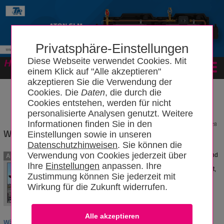
Privatsphäre-Einstellungen
Diese Webseite verwendet Cookies. Mit
Forum
einem Klick auf "Alle akzeptieren"
akzeptieren Sie die Verwendung der
Cookies. Die
Daten
, die durch die
Cookies entstehen, werden für nicht
personalisierte Analysen genutzt. Weitere
Informationen finden Sie in den
28
Wärmetauscher
Einstellungen sowie in unseren
Datenschutzhinweisen
. Sie können die
Verwendung von Cookies jederzeit über
Wärmetauscher (Wärmeübertrager) sind
Autoren
Bauteile, die thermische Energie von
Ihre
Einstellungen
anpassen. Ihre
einem Wärmeträger (Wasser, Sole, Luft,
Zustimmung können Sie jederzeit mit
Dampf, Abwasser, Gase, Ab- und
Rauchgase) auf einen anderen
Wirkung für die Zukunft widerrufen.
übertragen. Dabei wird ein einfaches
OldBo
physikalisches Naturgesetz aus der
17.03.2021
Entropie genutzt.
Wärmetauscher - Wärmeübertrager