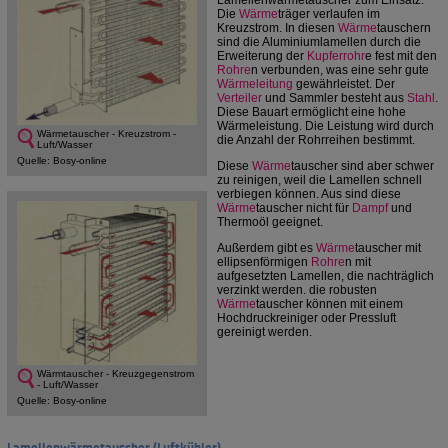
Lamellenwärmetauscher zum Einsatz.
Die
Wärme
träger verlaufen im
Kreuzstrom. In diesen
Wärme
tauschern
sind die Aluminiumlamellen durch die
Erweiterung der
Kupferrohr
e fest mit den
Rohre
n verbunden, was eine sehr gute
Wärmeleitung
gewährleistet. Der
Verteiler
und Sammler besteht aus
Stahl
.
Diese Bauart ermöglicht eine hohe
Wärmeleistung. Die Leistung wird durch
Wärmetauscher - Kreuzstrom -
die Anzahl der Rohrreihen bestimmt.
Luft/Wasser
Quelle: Bosy-online
Diese
Wärme
tauscher sind aber schwer
zu reinigen, weil die Lamellen schnell
verbiegen können. Aus sind diese
Wärme
tauscher nicht für
Dampf
und
Thermoöl geeignet.
Außerdem gibt es
Wärme
tauscher mit
ellipsenförmigen
Rohre
n mit
aufgesetzten Lamellen, die nachträglich
verzinkt werden. die robusten
Wärme
tauscher können mit einem
Hochdruckreiniger oder Pressluft
gereinigt werden.
Wärmtauscher - Kreuzgegenstrom
- Luft/Wasser
Quelle: Bosy-online
Lamellenwärmetauscher (Luftkühler)